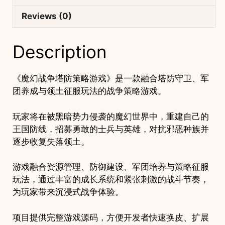
｜
军
Reviews (0)
团
养
Description
成
帝
国
《魔幻战争塔防策略游戏》是一款融合塔防守卫、军
征
团养成与领土征服玩法的战争策略游戏。
服
游
玩家将在被黑暗势力侵袭的魔幻世界中，重建自己的
戏
王国防线，招募勇敢的士兵与英雄，对抗邪恶种族并
项
逐步收复失落领土。
目
quantity
游戏融合资源管理、防御建设、军团培养与策略征服
玩法，通过丰富的成长系统和紧张刺激的战斗节奏，
为玩家带来沉浸式战争体验。
项目提供完整游戏源码，方便开发者快速换皮、扩展