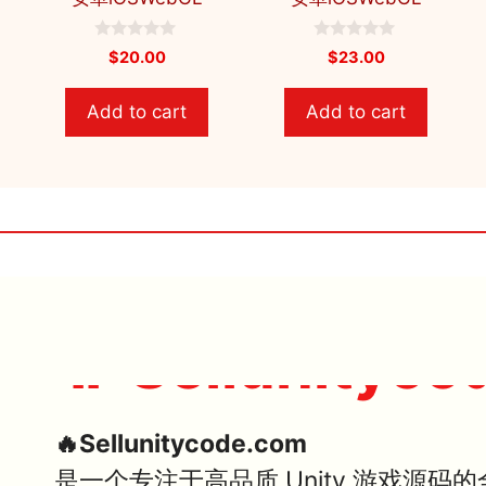
0
0
$
20.00
$
23.00
o
o
u
u
t
t
Add to cart
Add to cart
o
o
f
f
5
5
🔥 Sellunityco
🔥Sellunitycode.com
是一个专注于高品质 Unity 游戏源码