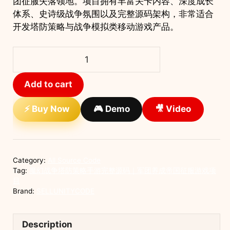
团征服失落领地。项目拥有丰富关卡内容、深度成长
体系、史诗级战争氛围以及完整源码架构，非常适合
开发塔防策略与战争模拟类移动游戏产品。
魔
幻
战
Add to cart
争
塔
⚡ Buy Now
🎮 Demo
🎥 Video
防
策
略
手
Category:
All Source Code
游
Tag:
魔幻战争塔防策略手游完整源码｜军团养成帝国征服游戏项
完
目
Brand:
SELLUNITYCODE
整
源
码
Description