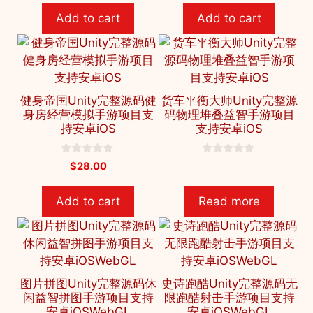
t
t
Add to cart
Add to cart
o
o
f
f
5
5
健身帝国Unity完整源码健
货车平衡大师Unity完整源
身房经营模拟手游项目支
码物理堆叠益智手游项目
持安卓iOS
支持安卓iOS
0
0
$
28.00
o
o
u
u
t
t
Add to cart
Read more
o
o
f
f
5
5
图片拼图Unity完整源码休
史诗跑酷Unity完整源码无
闲益智拼图手游项目支持
限跑酷射击手游项目支持
安卓iOSWebGL
安卓iOSWebGL