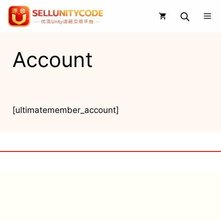
Skip
Me
to
content
Account
[ultimatemember_account]
🔥 Sellunityco