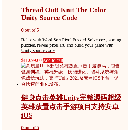
Thread Out! Knit The Color
Unity Source Code
0
out of 5
Relax with Wool Sort Pixel Puzzle! Solve cozy sorting
puzzles, reveal pixel art, and build your game with
Unity source code
$
11,699.00
Add to cart
健身点击英雄Unity完整源码超级
英雄放置点击手游项目支持安卓
iOS
0
out of 5