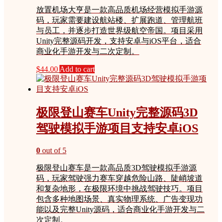
放置机场大亨是一款高品质机场经营模拟手游源
码，玩家需要建设航站楼、扩展跑道、管理航班
与员工，并逐步打造世界级航空帝国。项目采用
Unity完整源码开发，支持安卓与iOS平台，适合
商业化手游开发与二次定制。
$
44.00
Add to cart
极限登山赛车Unity完整源码3D
驾驶模拟手游项目支持安卓iOS
0
out of 5
极限登山赛车是一款高品质3D驾驶模拟手游源
码，玩家驾驶强力赛车穿越危险山路、陡峭坡道
和复杂地形，在极限环境中挑战驾驶技巧。项目
包含多种地图场景、真实物理系统、广告变现功
能以及完整Unity源码，适合商业化手游开发与二
次定制。