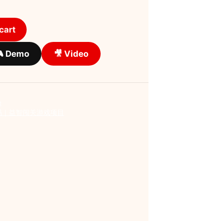
cart
 Demo
🎥 Video
e
码｜益智闯关游戏项目