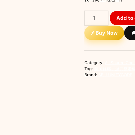
脑
Add to 
洞
解
⚡ Buy Now

谜
手
游
完
Category:
All Source Cod
整
Tag:
脑洞解谜手游完整源
源
Brand:
SELLUNITYCODE
码
｜
益
智
闯
关
游
戏