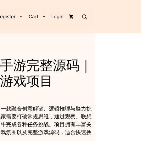
谜
手
游
egister
Cart
Login
完
整
源
码
｜
益
手游完整源码｜
智
闯
游戏项目
关
游
戏
项
目
是一款融合创意解谜、逻辑推理与脑力挑
quantity
玩家需要打破常规思维，通过观察、联想
蜗牛完成各种任务挑战。项目拥有丰富关
游戏氛围以及完整游戏源码，适合快速换