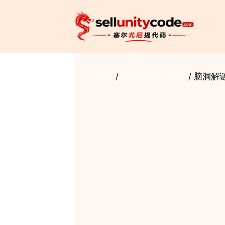
Skip
to
content
Home
/
All Source Code
/ 脑洞