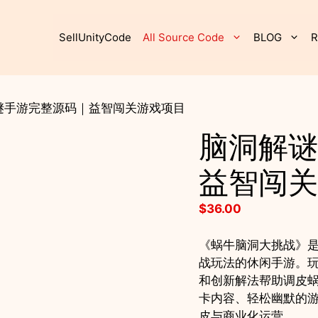
SellUnityCode
All Source Code
BLOG
R
解谜手游完整源码｜益智闯关游戏项目
脑洞解谜
益智闯关
$
36.00
《蜗牛脑洞大挑战》
战玩法的休闲手游。
和创新解法帮助调皮
卡内容、轻松幽默的
皮与商业化运营。