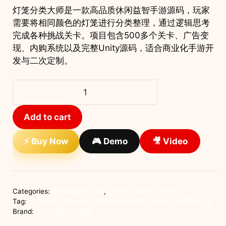
灯笼分类大师是一款高品质休闲益智手游源码，玩家
需要将相同颜色的灯笼进行分类整理，通过逻辑思考
完成各种挑战关卡。项目包含500多个关卡、广告变
现、内购系统以及完整Unity源码，适合商业化手游开
发与二次定制。
灯
笼
分
Add to cart
类
大
⚡ Buy Now
🎮 Demo
🎥 Video
师
Unity
完
整
Categories:
All Source Code
,
Hyper Casual Games
源
Tag:
灯笼分类大师Unity完整源码休闲益智手游项目支持安卓iOS
码
Brand:
SELLUNITYCODE
休