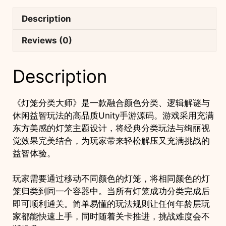
闲
Description
益
智
Reviews (0)
手
游
Description
项
目
支
《灯笼分类大师》是一款融合颜色分类、逻辑解谜与
持
休闲益智玩法的高品质Unity手游源码。游戏采用充满
安
东方美感的灯笼主题设计，将经典分类玩法与绚丽视
卓
觉效果完美结合，为玩家带来轻松解压又充满挑战的
iOS
益智体验。
quantity
玩家需要通过移动不同颜色的灯笼，将相同颜色的灯
笼归类到同一个容器中。当所有灯笼成功分类完成后
即可顺利通关。简单易懂的玩法规则让任何年龄层玩
家都能快速上手，同时随着关卡推进，挑战难度会不