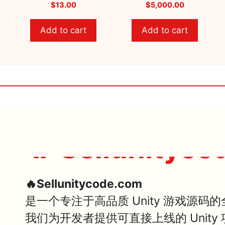
0
0
$
13.00
$
5,000.00
o
o
u
u
t
t
Add to cart
Add to cart
o
o
f
f
5
5
🔥 Sellunityco
🔥Sellunitycode.com
是一个专注于高品质 Unity 游戏源码
我们为开发者提供可直接上线的 Unit