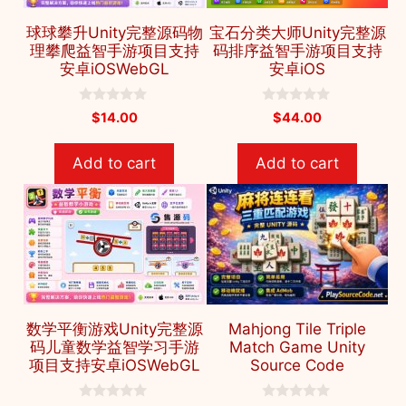
球球攀升Unity完整源码物
宝石分类大师Unity完整源
理攀爬益智手游项目支持
码排序益智手游项目支持
安卓iOSWebGL
安卓iOS
0
0
$
14.00
$
44.00
o
o
u
u
t
t
Add to cart
Add to cart
o
o
f
f
5
5
数学平衡游戏Unity完整源
Mahjong Tile Triple
码儿童数学益智学习手游
Match Game Unity
项目支持安卓iOSWebGL
Source Code