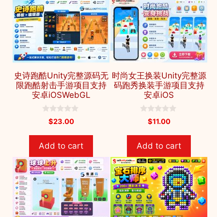
史诗跑酷Unity完整源码无
时尚女王换装Unity完整源
限跑酷射击手游项目支持
码跑秀换装手游项目支持
安卓iOSWebGL
安卓iOS
0
0
$
23.00
$
11.00
o
o
u
u
t
t
Add to cart
Add to cart
o
o
f
f
5
5