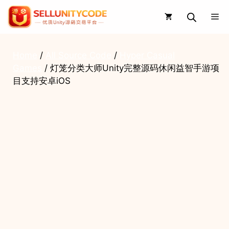
Skip
Me
to
content
Home
/
All Source Code
/
Hyper Casual
Games
/ 灯笼分类大师Unity完整源码休闲益智手游项
目支持安卓iOS