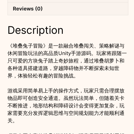
智
Reviews (0)
手
游
Description
项
目
支
《堆叠兔子冒险》是一款融合堆叠闯关、策略解谜与
持
休闲冒险玩法的高品质Unity手游源码。玩家将跟随一
安
只可爱的方块兔子踏上奇妙旅程，通过堆叠胡萝卜和
卓
各种道具搭建道路，穿越障碍物并不断探索未知世
iOS
界，体验轻松有趣的冒险挑战。
quantity
游戏采用简单易上手的操作方式，玩家只需合理摆放
物品即可创造安全通道。虽然玩法简单，但随着关卡
不断推进，地形结构和障碍设计会变得更加复杂，玩
家需要充分发挥逻辑思维与空间规划能力才能顺利通
关。