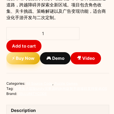
道路，跨越障碍并探索全新区域。项目包含角色收
集、关卡挑战、策略解谜以及广告变现功能，适合商
业化手游开发与二次定制。
堆
叠
兔
Add to cart
子
冒
⚡ Buy Now
🎮 Demo
🎥 Video
险
Unity
完
整
Categories:
All Source Code
,
Puzzle Games
源
Tag:
堆叠兔子冒险Unity完整源码休闲益智手游项目支持安卓iOS
码
Brand:
SELLUNITYCODE
休
闲
Description
益