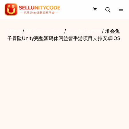
Skip
Me
to
content
Home
/
All Source Code
/
Puzzle Games
/ 堆叠兔
子冒险Unity完整源码休闲益智手游项目支持安卓iOS