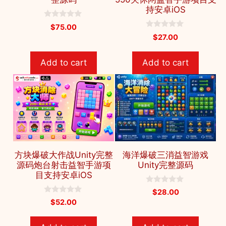
持安卓iOS
0
$
75.00
o
0
$
27.00
u
o
t
u
o
t
f
Add to cart
Add to cart
o
5
f
5
方块爆破大作战Unity完整
海洋爆破三消益智游戏
源码炮台射击益智手游项
Unity完整源码
目支持安卓iOS
0
$
28.00
o
0
$
52.00
u
o
t
u
o
t
f