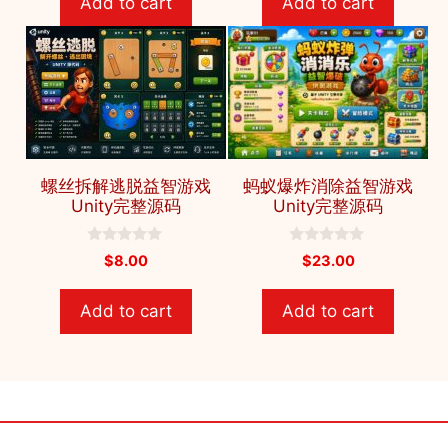
Add to cart
Add to cart
o
5
f
5
螺丝拆解逃脱益智游戏
蚂蚁爆炸消除益智游戏
Unity完整源码
Unity完整源码
0
0
$
8.00
$
23.00
o
o
u
u
t
t
Add to cart
Add to cart
o
o
f
f
5
5