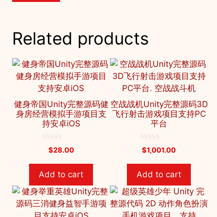
Related products
健身帝国Unity完整源码健
空战战机Unity完整源码3D
身房经营模拟手游项目支
飞行射击游戏项目支持PC
持安卓iOS
平台
0
0
$
28.00
$
1,001.00
o
o
u
u
t
t
Add to cart
Add to cart
o
o
f
f
5
5