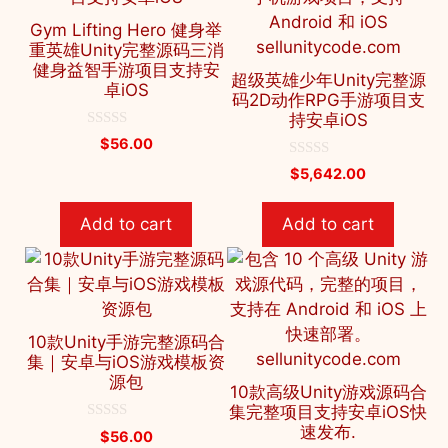
Gym Lifting Hero 健身举
重英雄Unity完整源码三消
健身益智手游项目支持安
超级英雄少年Unity完整源
卓iOS
码2D动作RPG手游项目支
持安卓iOS
0
$
56.00
o
u
0
$
5,642.00
t
o
o
u
f
t
Add to cart
Add to cart
5
o
f
5
10款Unity手游完整源码合
集｜安卓与iOS游戏模板资
源包
10款高级Unity游戏源码合
集完整项目支持安卓iOS快
速发布.
0
$
56.00
o