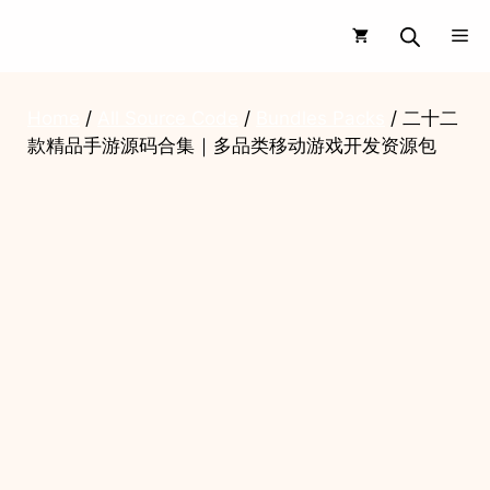
Skip
Me
to
content
Home
/
All Source Code
/
Bundles Packs
/ 二十二
款精品手游源码合集｜多品类移动游戏开发资源包