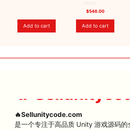
u
t
0
$
546.00
o
o
f
u
5
t
Add to cart
Add to cart
o
f
5
🔥 Sellunityco
🔥Sellunitycode.com
是一个专注于高品质 Unity 游戏源码