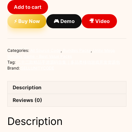
二
Add to cart
款
精
⚡ Buy Now
🎮 Demo
🎥 Video
品
手
游
源
Categories:
All Source Code
,
Bundles Packs
,
Unity Mega
码
Bundles Game – Best Value Packs
合
Tag:
二十二款精品手游源码合集｜多品类移动游戏开发资源包
Brand:
SELLUNITYCODE
集
｜
多
Description
品
类
Reviews (0)
移
动
Description
游
戏