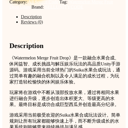
Category:
All Source Code
Tag:
Watermelon Merge Fruit
完
Drop Unity
Brand:
SELLUNITYCODE
整
源
Description
Reviews (0)
码
西
瓜
合
Description
成
休
闲
《Watermelon Merge Fruit Drop》是一款融合水果合成、
益
休闲益智、成长挑战与解压娱乐玩法的高品质Unity手游
智
源码。游戏采用当前全球热门的Suika水果合成玩法，通
手
过简单有趣的融合机制以及令人满足的成长过程，为玩
游
家打造轻松愉快的休闲娱乐体验。
项
玩家将在游戏中不断从顶部投放水果，通过将相同水果
目
进行融合升级，逐步创造出体积更大、等级更高的水
quantity
果。最终目标是成功合成巨型西瓜并创造最高分纪录。
游戏采用当前极受欢迎的Suika水果合成玩法设计。简单
规则让所有玩家都能够快速上手，而不断升级成长的水
果系统则能够带来持续挑战与满足感。