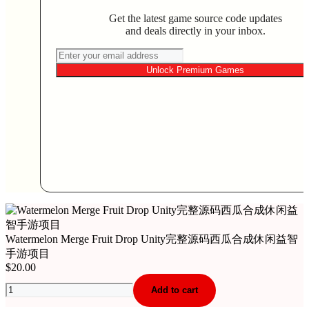
Get the latest game source code updates
and deals directly in your inbox.
Unlock Premium Games
Watermelon Merge Fruit Drop Unity完整源码西瓜合成休闲益智
手游项目
$
20.00
Watermelon
Add to cart
Merge