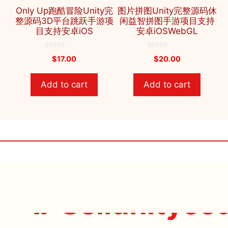
Only Up跑酷冒险Unity完
图片拼图Unity完整源码休
整源码3D平台跳跃手游项
闲益智拼图手游项目支持
目支持安卓iOS
安卓iOSWebGL
0
0
$
17.00
$
20.00
o
o
u
u
t
t
Add to cart
Add to cart
o
o
f
f
5
5
🔥 Sellunityco