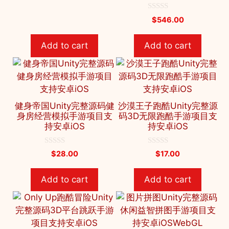
t
o
f
0
$
546.00
5
o
u
t
Add to cart
Add to cart
o
f
5
健身帝国Unity完整源码健
沙漠王子跑酷Unity完整源
身房经营模拟手游项目支
码3D无限跑酷手游项目支
持安卓iOS
持安卓iOS
0
0
$
28.00
$
17.00
o
o
u
u
t
t
Add to cart
Add to cart
o
o
f
f
5
5