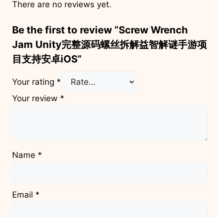
There are no reviews yet.
Be the first to review “Screw Wrench
Jam Unity完整源码螺丝拆解益智解谜手游项
目支持安卓iOS”
Your rating
*
Your review
*
Name
*
Email
*