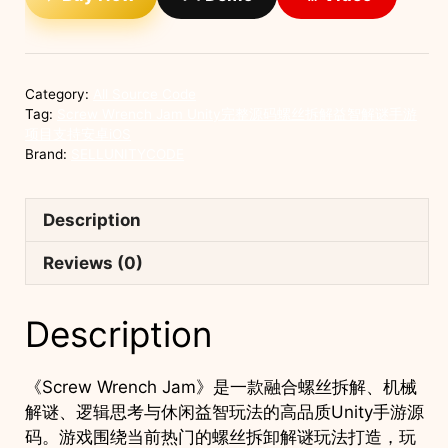
整
源
码
螺
Category:
All Source Code
丝
Tag:
Screw Wrench Jam Unity完整源码螺丝拆解益智解谜手游
拆
项目支持安卓iOS
Brand:
SELLUNITYCODE
解
益
智
Description
解
谜
Reviews (0)
手
游
Description
项
目
支
《Screw Wrench Jam》是一款融合螺丝拆解、机械
持
解谜、逻辑思考与休闲益智玩法的高品质Unity手游源
安
码。游戏围绕当前热门的螺丝拆卸解谜玩法打造，玩