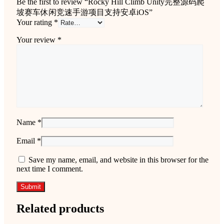
Be the first to review “Rocky Hill Climb Unity完整源码爬
坡赛车休闲竞速手游项目支持安卓iOS”
Your rating
*
Your review
*
Name
*
Email
*
Save my name, email, and website in this browser for the
next time I comment.
Related products