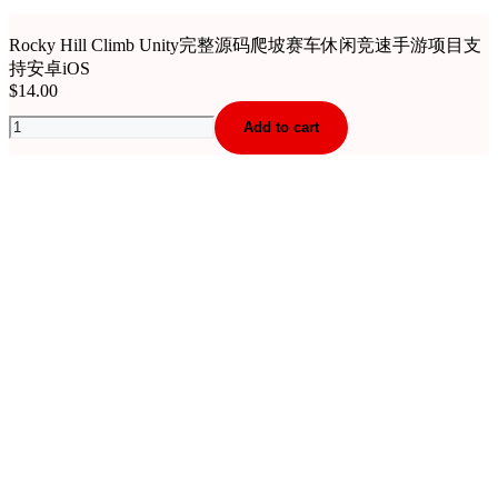
Rocky Hill Climb Unity完整源码爬坡赛车休闲竞速手游项目支
持安卓iOS
$
14.00
Rocky
Add to cart
Hill
Climb
Unity
完
整
源
码
爬
坡
赛
车
休
闲
竞
速
手