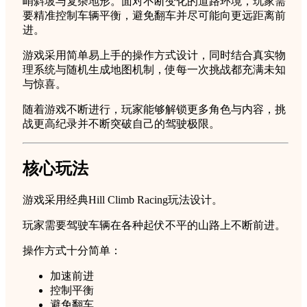
峭斜坡与复杂地形。面对不断变化的道路环境，玩家需
持
要精准控制车辆平衡，避免翻车并尽可能向更远距离前
安
进。
卓
iOS
游戏采用简单易上手的操作方式设计，同时结合真实物
quantity
理系统与随机生成地图机制，使每一次挑战都充满未知
与惊喜。
随着游戏不断进行，玩家能够解锁更多角色与内容，挑
战更高纪录并不断突破自己的驾驶极限。
核心玩法
游戏采用经典Hill Climb Racing玩法设计。
玩家需要驾驶车辆在各种起伏不平的山路上不断前进。
操作方式十分简单：
加速前进
控制平衡
避免翻车