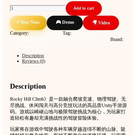
Rocky
Add to cart
Hill
Climb
⚡ Buy Now
🎮 Demo
🎥 Video
Unity
完
Category:
All Source Code
Tag:
Rocky Hill Climb Unity完
整
整源码爬坡赛车休闲竞速手游项目支持安卓iOS
Brand:
源
SELLUNITYCODE
码
爬
Description
Reviews (0)
坡
赛
车
休
Description
闲
竞
速
Rocky Hill Climb》是一款融合爬坡竞速、物理驾驶、无
手
尽挑战、休闲闯关与高分竞技玩法的高品质Unity手游源
游
码。游戏以崎岖山地与极限驾驶挑战为核心，为玩家打
项
造轻松有趣却充满挑战性的驾驶冒险体验。
目
玩家将在游戏中驾驶各种车辆穿越连绵不断的山脉、陡
支