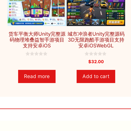
货车平衡大师Unity完整源
城市冲浪者Unity完整源码
码物理堆叠益智手游项目
3D无限跑酷手游项目支持
支持安卓iOS
安卓iOSWebGL
0
0
$
32.00
o
o
u
u
t
t
Read more
Add to cart
o
o
f
f
5
5