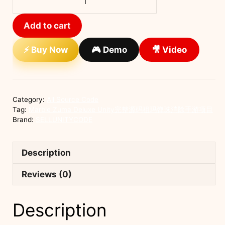
Zuma
Deluxe
Add to cart
Unity
完
⚡ Buy Now
🎮 Demo
🎥 Video
整
源
码
祖
Category:
All Source Code
玛
Tag:
Marble Zuma Deluxe Unity完整源码祖玛弹珠消除手游项目
弹
Brand:
SELLUNITYCODE
珠
消
Description
除
手
Reviews (0)
游
项
Description
目
quantity