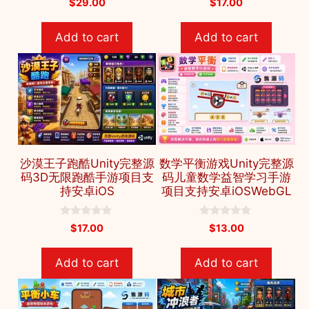
$
29.00
$
17.00
o
o
u
u
t
t
Add to cart
Add to cart
o
o
f
f
5
5
沙漠王子跑酷Unity完整源
数学平衡游戏Unity完整源
码3D无限跑酷手游项目支
码儿童数学益智学习手游
持安卓iOS
项目支持安卓iOSWebGL
0
0
$
17.00
$
13.00
o
o
u
u
t
t
Add to cart
Add to cart
o
o
f
f
5
5