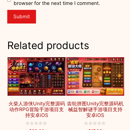
browser for the next time I comment.
Related products
火柴人游侠Unity完整源码
齿轮拼图Unity完整源码机
动作RPG冒险手游项目支
械益智解谜手游项目支持
持安卓iOS
安卓iOS
0
0