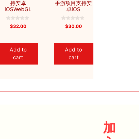
持安卓
手游项目支持安
iOSWebGL
卓iOS
0
0
$
32.00
$
30.00
o
o
u
u
t
t
o
o
f
f
Add to
Add to
5
5
cart
cart
加