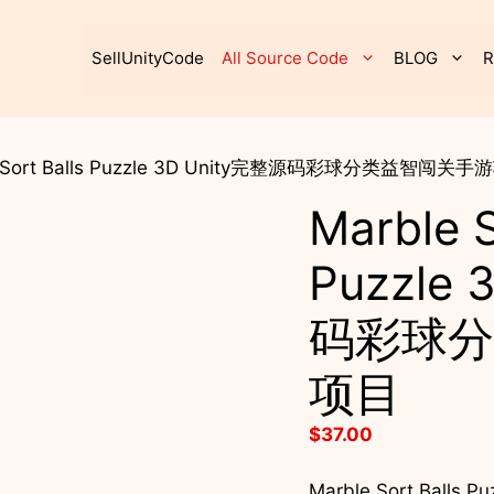
SellUnityCode
All Source Code
BLOG
R
e Sort Balls Puzzle 3D Unity完整源码彩球分类益智闯关
Marble S
Puzzle
码彩球分
项目
$
37.00
Marble Sort Ba