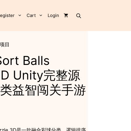
Puzzle
3D
Unity
egister
Cart
Login
完
整
源
码
手游项目
彩
球
ort Balls
分
类
 3D Unity完整源
益
智
类益智闯关手游
闯
关
手
游
项
目
quantity
lls Puzzle 3D是一款融合彩球分类、逻辑排序