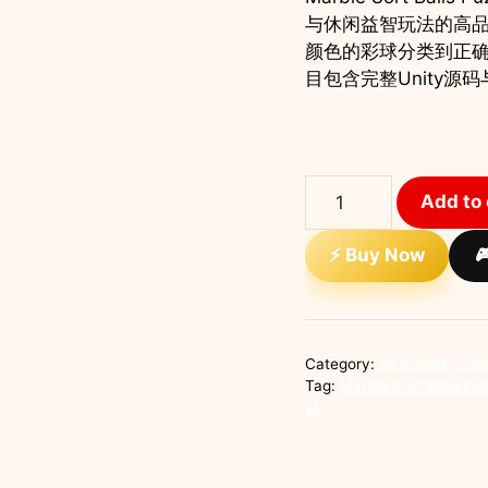
与休闲益智玩法的高品
颜色的彩球分类到正
目包含完整Unity源
Marble
Add to 
Sort
Balls
⚡ Buy Now

Puzzle
3D
Unity
完
Category:
All Source Cod
整
Tag:
Marble Sort Bal
源
目
码
彩
球