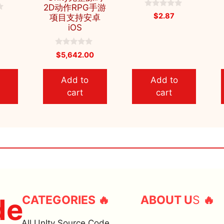
2D动作RPG手游
0
$
2.87
项目支持安卓
o
iOS
u
t
o
f
0
$
5,642.00
5
o
u
t
Add to
Add to
o
f
cart
cart
5
de
CATEGORIES 🔥
ABOUT U
S
🔥
All UnIty Source Code