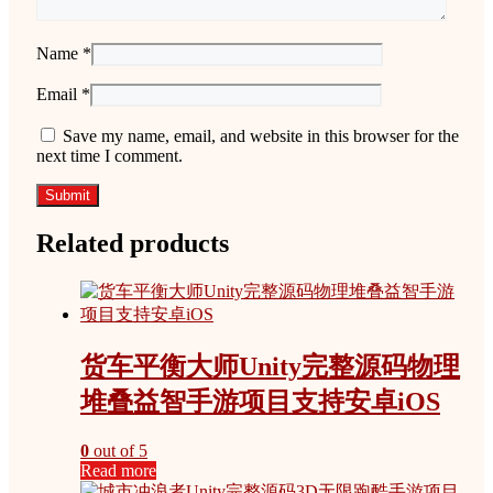
Name
*
Email
*
Save my name, email, and website in this browser for the
next time I comment.
Related products
货车平衡大师Unity完整源码物理
堆叠益智手游项目支持安卓iOS
0
out of 5
Read more