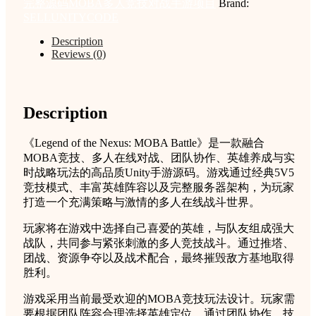
完整源码MOBA多人竞技对战手游项目
Brand:
整
SELLUNITYCODE
源
码
Description
MOBA
Reviews (0)
多
人
竞
Description
技
对
战
《Legend of the Nexus: MOBA Battle》是一款融合
手
MOBA竞技、多人在线对战、团队协作、英雄养成与实
游
时战略玩法的高品质Unity手游源码。游戏通过经典5V5
项
竞技模式、丰富英雄阵容以及完整服务器架构，为玩家
目
打造一个充满策略与激情的多人在线战斗世界。
quantity
玩家将在游戏中选择自己喜爱的英雄，与队友组成强大
战队，共同参与紧张刺激的多人竞技战斗。通过推塔、
团战、资源争夺以及战术配合，最终摧毁敌方基地取得
胜利。
游戏采用当前最受欢迎的MOBA竞技玩法设计。玩家需
要根据团队阵容合理选择英雄定位，通过团队协作、技