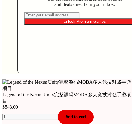
and deals directly in your inbox.
Unlock Premium Games
Legend of the Nexus Unity完整源码MOBA多人竞技对战手游项
目
$
543.00
Legend
Add to cart
of
the
Nexus