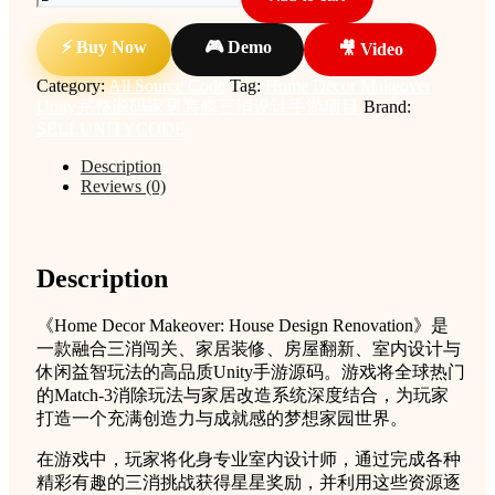
Decor
Makeover
⚡ Buy Now
🎮 Demo
🎥 Video
Unity
完
Category:
All Source Code
Tag:
Home Decor Makeover
整
Unity完整源码家居装修三消设计手游项目
Brand:
源
SELLUNITYCODE
码
Description
家
Reviews (0)
居
装
修
三
Description
消
设
《Home Decor Makeover: House Design Renovation》是
计
一款融合三消闯关、家居装修、房屋翻新、室内设计与
手
休闲益智玩法的高品质Unity手游源码。游戏将全球热门
游
的Match-3消除玩法与家居改造系统深度结合，为玩家
项
打造一个充满创造力与成就感的梦想家园世界。
目
quantity
在游戏中，玩家将化身专业室内设计师，通过完成各种
精彩有趣的三消挑战获得星星奖励，并利用这些资源逐