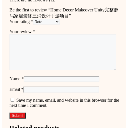
Be the first to review “Home Decor Makeover Unity完整源
码家居装修三消设计手游项目”
Your rating
*
Your review
*
Name
*
Email
*
Save my name, email, and website in this browser for the
next time I comment.