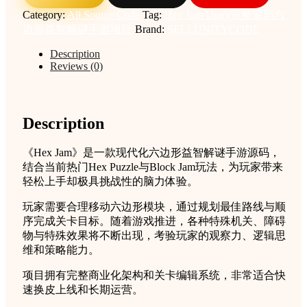
整
Category:
All Source Code
Tag:
Hex Jam Unity完整源码六
源
边形益智解谜手游项目
Brand:
SELLUNITYCODE
码
六
Description
Reviews (0)
边
形
益
智
Description
解
谜
手
《Hex Jam》是一款现代化六边形益智解谜手游源码，
游
结合当前热门Hex Puzzle与Block Jam玩法，为玩家带来
项
轻松上手却极具挑战性的脑力体验。
目
玩家需要合理移动六边形模块，通过规划最佳路线与顺
quantity
序完成关卡目标。随着游戏推进，各种特殊机关、障碍
物与特殊效果将不断出现，考验玩家的观察力、逻辑思
维和策略能力。
项目拥有完整商业化架构和关卡编辑系统，非常适合快
速换皮上线和长期运营。