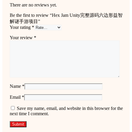
There are no reviews yet.
Be the first to review “Hex Jam Unity完整源码六边形益智
解谜手游项目”
Your rating
*
Your review
*
Name
*
Email
*
Save my name, email, and website in this browser for the
next time I comment.