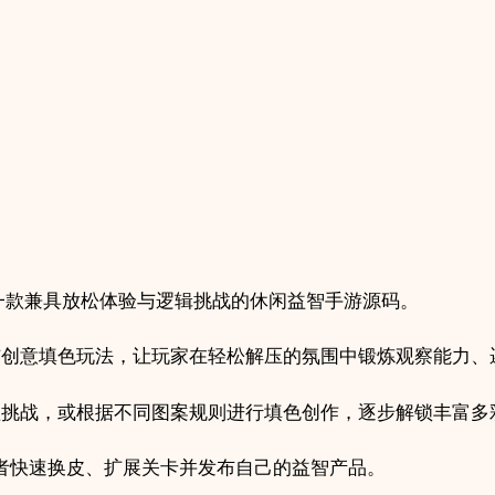
解
谜
手
游
项
目
quantity
uzzle》是一款兼具放松体验与逻辑挑战的休闲益智手游源码。
与创意填色玩法，让玩家在轻松解压的氛围中锻炼观察能力、
盖挑战，或根据不同图案规则进行填色创作，逐步解锁丰富多
发者快速换皮、扩展关卡并发布自己的益智产品。