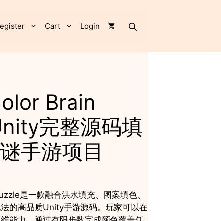
Puzzle
Unity
完
egister
Cart
Login
整
源
码
填
色
益
olor Brain
智
解
 Unity完整源码填
谜
手
谜手游项目
游
项
目
quantity
rain Puzzle是一款融合洪水填充、图案填色、
法的高品质Unity手游源码。玩家可以在
思维能力，通过有限步数完成颜色覆盖任