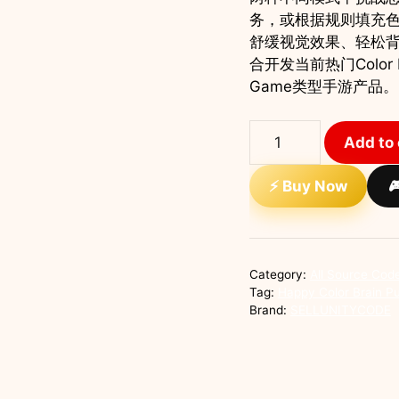
务，或根据规则填充
舒缓视觉效果、轻松背
合开发当前热门Color Puz
Game类型手游产品。
Happy
Add to 
Color
Brain
⚡ Buy Now

Puzzle
Unity
完
整
Category:
All Source Cod
源
Tag:
Happy Color Bra
码
Brand:
SELLUNITYCODE
填
色
益
智