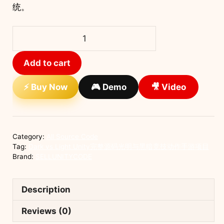
统。
Dark
vs
Light
Add to cart
Unity
完
⚡ Buy Now
🎮 Demo
🎥 Video
整
源
码
光
Category:
All Source Code
明
Tag:
Dark vs Light Unity完整源码光明与黑暗竞技动作手游项目
与
Brand:
SELLUNITYCODE
黑
暗
Description
竞
技
Reviews (0)
动