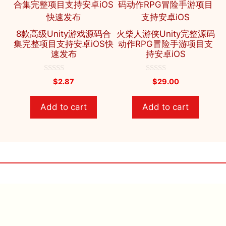
8款高级Unity游戏源码合
火柴人游侠Unity完整源码
集完整项目支持安卓iOS快
动作RPG冒险手游项目支
速发布
持安卓iOS
0
0
$
2.87
$
29.00
o
o
u
u
t
t
Add to cart
Add to cart
o
o
f
f
5
5
🔥 Sellunityco