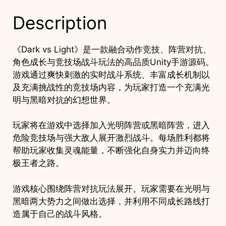
作
Description
手
游
项
《Dark vs Light》是一款融合动作竞技、阵营对抗、
目
角色成长与竞技场战斗玩法的高品质Unity手游源码。
quantity
游戏通过爽快刺激的实时战斗系统、丰富成长机制以
及充满挑战性的竞技场内容，为玩家打造一个充满光
明与黑暗对抗的幻想世界。
玩家将在游戏中选择加入光明阵营或黑暗阵营，进入
危险竞技场与强大敌人展开激烈战斗。每场胜利都将
帮助玩家收集灵魂能量，不断强化自身实力并迈向终
极王者之路。
游戏核心围绕阵营对抗玩法展开。玩家需要在光明与
黑暗两大势力之间做出选择，并利用不同成长路线打
造属于自己的战斗风格。