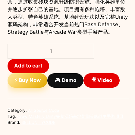
营，通过收集砖块资源升级防御设施、强化英雄单位
并逐步扩张自己的基地。项目拥有多种炮塔、丰富敌
人类型、特色英雄系统、基地建设玩法以及完整Unity
源码架构，非常适合开发当前热门Base Defense、
Strategy Battle与Arcade War类型手游产品。
Crew
Mastery
Unity
Add to cart
完
整
⚡ Buy Now
🎮 Demo
🎥 Video
源
码
基
地
Category:
All Source Code
防
Tag:
Crew Mastery Unity完整源码基地防御策略战争手游项目
御
Brand:
SELLUNITYCODE
策