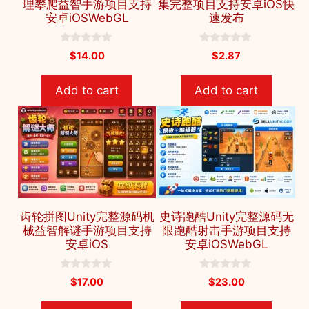
理攀爬益智手游项目支持
集完整项目支持安卓iOS快
安卓iOSWebGL
速发布
0
0
$
14.00
$
2.87
o
o
u
u
t
t
Add to cart
Add to cart
o
o
f
f
5
5
齿轮拼图Unity完整源码机
史诗跑酷Unity完整源码无
械益智解谜手游项目支持
限跑酷射击手游项目支持
安卓iOS
安卓iOSWebGL
Add to cart
$
19.00
0
0
$
17.00
$
23.00
o
o
u
u
t
t