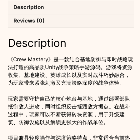
略
Description
战
争
Reviews (0)
手
游
Description
项
目
quantity
《Crew Mastery》是一款结合基地防御与即时战略玩
法打造的高品质Unity战争策略手游源码。游戏将资源
收集、基地建设、英雄成长以及实时战斗巧妙融合，
为玩家带来紧张刺激又充满策略深度的战争体验。
玩家需要守护自己的核心炮台与基地，通过部署部队
抵御敌人进攻，同时组织反击摧毁敌方据点。在战斗
过程中，玩家可以不断获得砖块资源，用于升级建
筑、防御设施以及解锁更强大的作战单位。
项目兼具轻度操作与深度策略特点，非常适合当前热