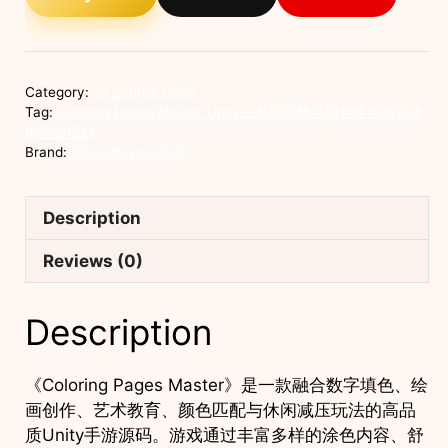
整
源
码
数
Category:
All Source Code
字
Tag:
Coloring Pages Master Unity完整源码数字填色绘画教育休
填
闲手游项目
Brand:
SELLUNITYCODE
色
绘
画
Description
教
育
Reviews (0)
休
闲
Description
手
游
项
《Coloring Pages Master》是一款融合数字填色、绘
目
画创作、艺术教育、颜色匹配与休闲减压玩法的高品
quantity
质Unity手游源码。游戏通过丰富多样的涂色内容、舒