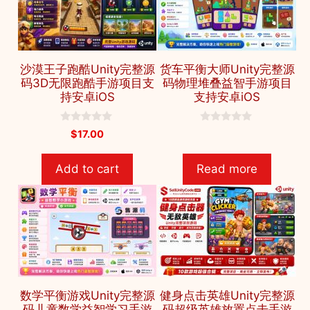
沙漠王子跑酷Unity完整源
货车平衡大师Unity完整源
码3D无限跑酷手游项目支
码物理堆叠益智手游项目
持安卓iOS
支持安卓iOS
0
0
$
17.00
o
o
u
u
t
t
Add to cart
Read more
o
o
f
f
5
5
数学平衡游戏Unity完整源
健身点击英雄Unity完整源
码儿童数学益智学习手游
码超级英雄放置点击手游