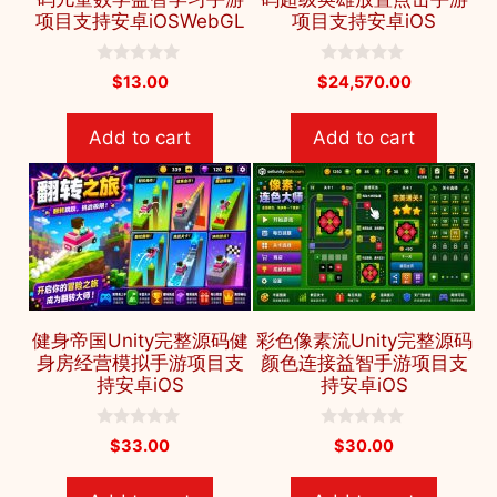
项目支持安卓iOSWebGL
项目支持安卓iOS
0
0
$
13.00
$
24,570.00
o
o
u
u
t
t
Add to cart
Add to cart
o
o
f
f
5
5
健身帝国Unity完整源码健
彩色像素流Unity完整源码
身房经营模拟手游项目支
颜色连接益智手游项目支
持安卓iOS
持安卓iOS
0
0
$
33.00
$
30.00
o
o
u
u
t
t