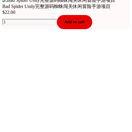
Bad Spider Unity完整源码蜘蛛闯关休闲冒险手游项目
$
22.00
Bad
Add to cart
Spider
Unity
完
整
源
码
蜘
蛛
闯
关
休
闲
冒
险
手
游
项
目