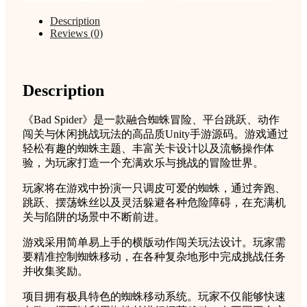
码
蜘
Description
Reviews (0)
蛛
闯
关
休
Description
闲
冒
险
《Bad Spider》是一款融合蜘蛛冒险、平台跳跃、动作
手
闯关与休闲挑战玩法的高品质Unity手游源码。游戏通过
游
轻松有趣的蜘蛛主题、丰富关卡设计以及流畅操作体
项
验，为玩家打造一个充满欢乐与挑战的冒险世界。
目
玩家将在游戏中扮演一只调皮可爱的蜘蛛，通过奔跑、
quantity
跳跃、摆荡蛛丝以及灵活躲避各种危险障碍，在充满机
关与陷阱的场景中不断前进。
游戏采用简单易上手的横版动作闯关玩法设计。玩家需
要精准控制蜘蛛移动，在各种复杂地形中完成挑战任务
并收集奖励。
项目拥有极具特色的蜘蛛移动系统。玩家不仅能够快速