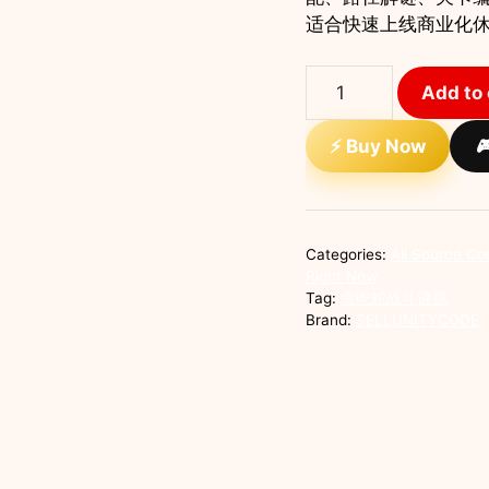
适合快速上线商业化
贪
Add to 
吃
蛇
⚡ Buy Now

战
斗
谜
题
Categories:
All Source Co
Unity
Right Now
完
Tag:
贪吃蛇战斗谜题
Brand:
SELLUNITYCODE
整
源
码
塔
防
解
谜