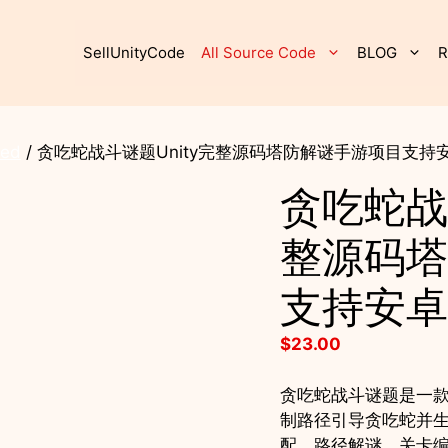
SellUnityCode
All Source Code
BLOG
R
ted
/ 贪吃蛇战斗谜题Unity完整源码塔防解谜手游项目支持安
贪吃蛇战
整源码塔
支持安卓
$
23.00
贪吃蛇战斗谜题是一
制路径引导贪吃蛇并
配、路径解谜、关卡编辑