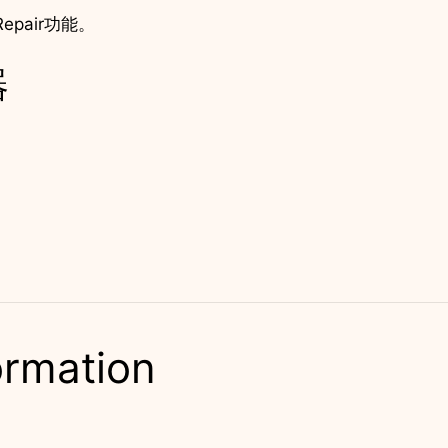
Repair功能。
器
。
ormation