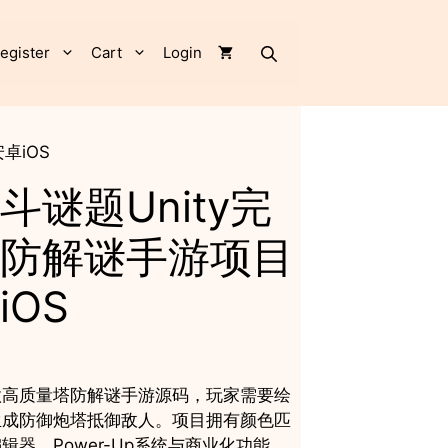
战
斗
谜
egister
Cart
Login
题
Unity
完
整
卓iOS
源
码
斗谜题Unity完
塔
防
防解谜手游项目
解
谜
iOS
手
游
项
目
支
款高质量塔防解谜手游源码，玩家需要绘
持
生成防御炮塔抵御敌人。项目拥有颜色匹
安
器、Power-Up系统与商业化功能，
卓