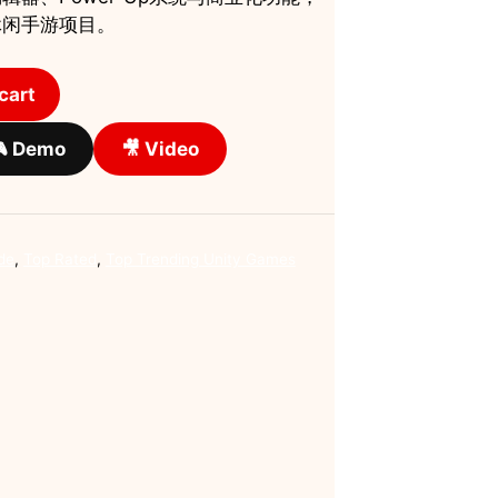
iOS
休闲手游项目。
quantity
cart
 Demo
🎥 Video
de
,
Top Rated
,
Top Trending Unity Games