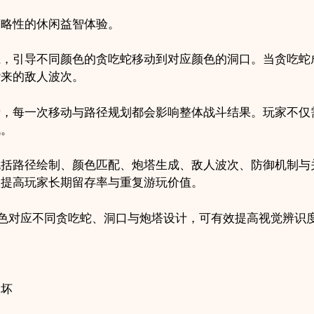
手
策略性的休闲益智体验。
游
项
径，引导不同颜色的贪吃蛇移动到对应颜色的洞口。当贪吃蛇
目
袭来的敌人波次。
支
持
素，每一次移动与路径规划都会影响整体战斗结果。玩家不仅
安
战。
卓
iOS
包括路径绘制、颜色匹配、炮塔生成、敌人波次、防御机制与
quantity
效提高玩家长期留存率与重复游玩价值。
色对应不同贪吃蛇、洞口与炮塔设计，可有效提高视觉辨识
破坏
向