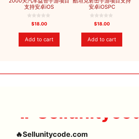
2000关汽车益智手游项目
酷坦克射击手游项目支持
支持安卓iOS
安卓iOSPC
0
0
$
18.00
$
18.00
o
o
u
u
t
t
Add to cart
Add to cart
o
o
f
f
5
5
🔥 Sellunityco
🔥Sellunitycode.com