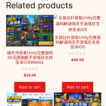
Related products
女孩拉针冒险Unity完整源
码解谜闯关手游项目支持
安卓iOS
城市冲浪者Unity完整源码
3D无限跑酷手游项目支持
0
$
46.00
o
安卓iOSWebGL
u
t
o
0
$
32.00
f
o
5
u
t
Add to cart
Add to cart
o
f
5