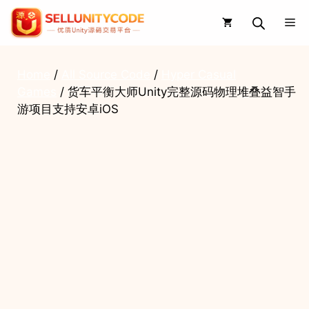
Skip
Me
to
content
Home
/
All Source Code
/
Hyper Casual
Games
/ 货车平衡大师Unity完整源码物理堆叠益智手
游项目支持安卓iOS