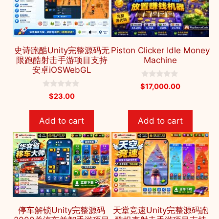
史诗跑酷Unity完整源码无
Piston Clicker Idle Money
限跑酷射击手游项目支持
Machine
安卓iOSWebGL
0
$
17,000.00
o
0
$
23.00
u
o
t
u
o
t
f
Add to cart
Add to cart
o
5
f
5
停车解锁Unity完整源码
天堂竞速Unity完整源码跑