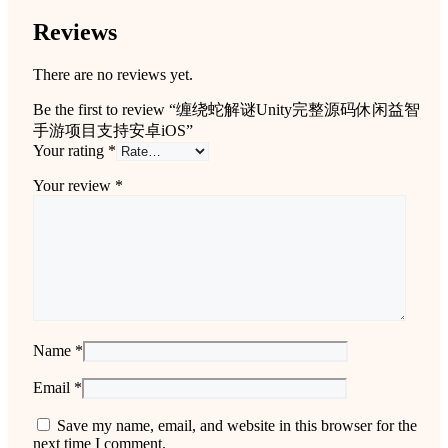
Reviews
There are no reviews yet.
Be the first to review “缠绕蛇解谜Unity完整源码休闲益智
手游项目支持安卓iOS”
Your rating
*
Your review
*
Name
*
Email
*
Save my name, email, and website in this browser for the
next time I comment.