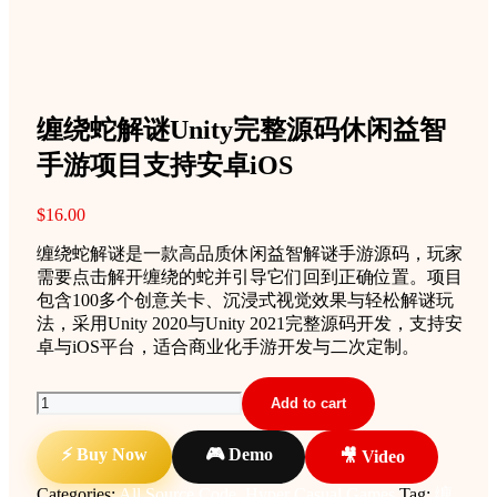
缠绕蛇解谜Unity完整源码休闲益智
手游项目支持安卓iOS
$
16.00
缠绕蛇解谜是一款高品质休闲益智解谜手游源码，玩家
需要点击解开缠绕的蛇并引导它们回到正确位置。项目
包含100多个创意关卡、沉浸式视觉效果与轻松解谜玩
法，采用Unity 2020与Unity 2021完整源码开发，支持安
卓与iOS平台，适合商业化手游开发与二次定制。
缠
Add to cart
绕
蛇
⚡ Buy Now
🎮 Demo
🎥 Video
解
Categories:
All Source Code
,
Hyper Casual Games
Tag:
缠
谜