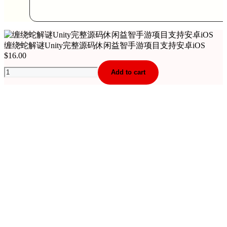
缠绕蛇解谜Unity完整源码休闲益智手游项目支持安卓iOS
$
16.00
缠
Add to cart
绕
蛇
解
谜
Unity
完
整
源
码
休
闲
益
智
手