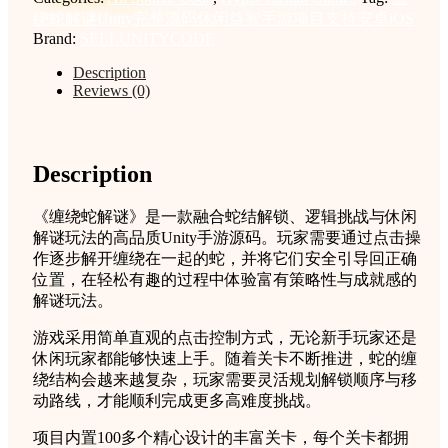
Unity
绕蛇解谜Unity完整源码休闲益智手游项目支持安卓iOS
完
Brand:
SELLUNITYCODE
整
Description
源
Reviews (0)
码
休
闲
益
Description
智
手
《缠绕蛇解谜》是一款融合蛇结解锁、逻辑挑战与休闲
游
解谜玩法的高品质Unity手游源码。玩家需要通过点击操
项
作逐步解开缠绕在一起的蛇，并将它们安全引导回正确
目
位置，在轻松有趣的过程中体验富有策略性与成就感的
支
解谜玩法。
持
安
游戏采用简单直观的点击控制方式，无论新手玩家还是
卓
休闲玩家都能够快速上手。随着关卡不断推进，蛇的缠
iOS
绕结构会越来越复杂，玩家需要灵活规划解锁顺序与移
quantity
动路线，才能顺利完成更多高难度挑战。
项目内置100多个精心设计的丰富关卡，每个关卡都拥