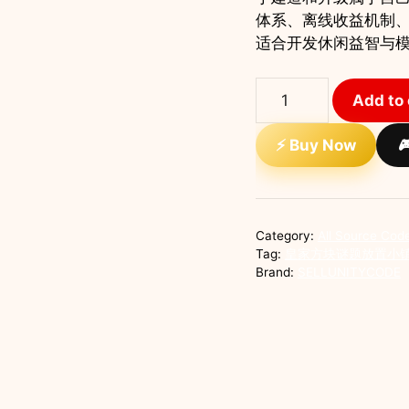
体系、离线收益机制
适合开发休闲益智与
皇
Add to 
家
方
⚡ Buy Now

块
谜
题
放
Category:
All Source Cod
置
Tag:
皇家方块谜题放置小
小
Brand:
SELLUNITYCODE
镇
手
游
完
整
源