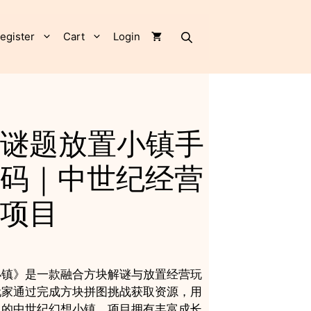
块
谜
题
egister
Cart
Login
放
置
小
镇
手
游
谜题放置小镇手
完
整
码｜中世纪经营
源
码
项目
｜
中
世
纪
经
小镇》是一款融合方块解谜与放置经营玩
营
玩家通过完成方块拼图挑战获取资源，用
建
己的中世纪幻想小镇。项目拥有丰富成长
造