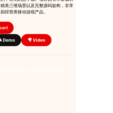
游
、精美三维场景以及完整源码架构，非常
戏
模拟经营类移动游戏产品。
项
目
quantity
cart
 Demo
🎥 Video
e
镇手游完整源码｜中世纪经营建造游戏项目