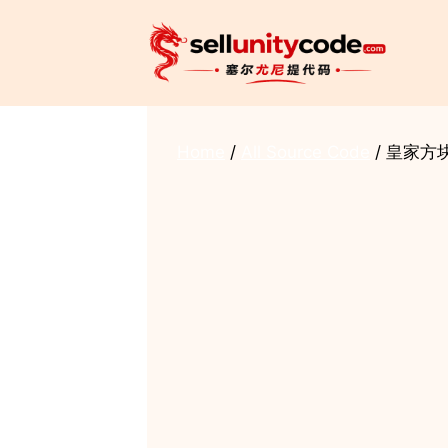
Skip
to
content
Home
/
All Source Code
/ 皇家