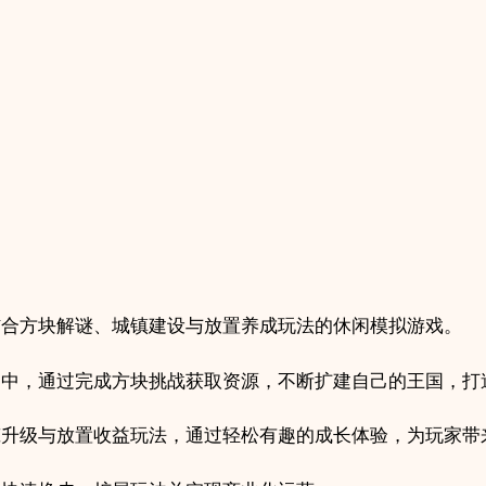
码
｜
中
世
纪
经
营
建
造
游
戏
项
结合方块解谜、城镇建设与放置养成玩法的休闲模拟游戏。
目
quantity
界中，通过完成方块挑战获取资源，不断扩建自己的王国，打
筑升级与放置收益玩法，通过轻松有趣的成长体验，为玩家带