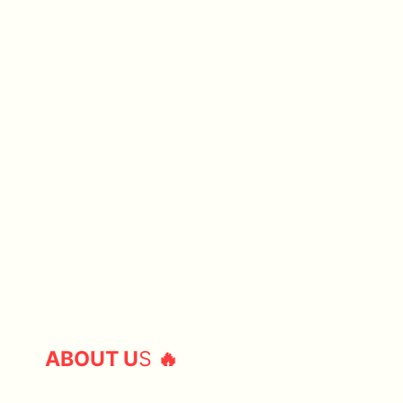
ABOUT U
S
🔥