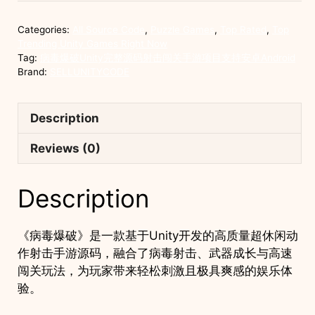
源
码
Categories:
All Source Code
,
Puzzle Games
,
Top Rated
,
Top
射
Trending Unity Games Right Now
击
Tag:
病毒爆破Unity完整源码射击闯关手游项目支持安卓Android
Brand:
SELLUNITYCODE
闯
关
手
Description
游
项
Reviews (0)
目
支
Description
持
安
卓
《病毒爆破》是一款基于Unity开发的高质量超休闲动
Android
作射击手游源码，融合了病毒射击、武器成长与高速
quantity
闯关玩法，为玩家带来轻松刺激且极具爽感的娱乐体
验。