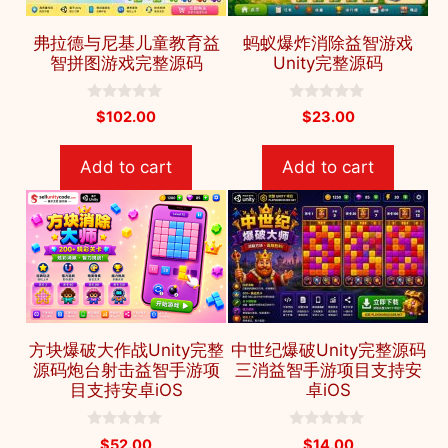
弗拉德与尼基儿童教育益
蚂蚁爆炸消除益智游戏
智拼图游戏完整源码
Unity完整源码
0
0
$
102.00
$
23.00
o
o
u
u
t
t
Add to cart
Add to cart
o
o
f
f
5
5
方块爆破大作战Unity完整
中世纪爆破Unity完整源码
源码炮台射击益智手游项
三消益智手游项目支持安
目支持安卓iOS
卓iOS
0
0
$
52.00
$
14.00