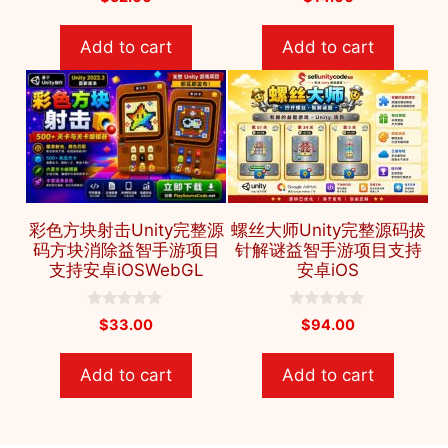
o
o
u
u
t
t
Add to cart
Add to cart
o
o
f
f
5
5
彩色方块射击Unity完整源
螺丝大师Unity完整源码拔
码方块消除益智手游项目
针解谜益智手游项目支持
支持安卓iOSWebGL
安卓iOS
0
0
$
33.00
$
94.00
o
o
u
u
t
t
Add to cart
Add to cart
o
o
f
f
5
5