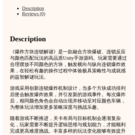
谜
Description
Unity
Reviews (0)
完
整
源
码
Description
益
智
《爆炸方块连锁解谜》是一款融合方块爆破、连锁反应
手
与颜色匹配玩法的高品质Unity手游源码。玩家需要通过
游
合理摆放不同颜色的方块，触发横向与纵向连锁爆炸效
项
果，在轻松有趣的操作过程中体验极具策略性与成就感
目
的益智解谜玩法。
支
持
游戏采用创新连锁爆炸机制设计，当多个方块成功排列
安
后便会触发爆炸效果，并引发新的游戏事件。每次爆炸
卓
后，相同颜色角色会自动出现并移动至对应颜色车辆，
iOS
为整体玩法增加更多策略深度与挑战乐趣。
quantity
随着游戏不断推进，关卡布局与目标机制会逐渐复杂
化，玩家需要不断提升逻辑思维与规划能力，才能顺利
完成更高难度挑战。丰富多样的玩法变化能够有效提升