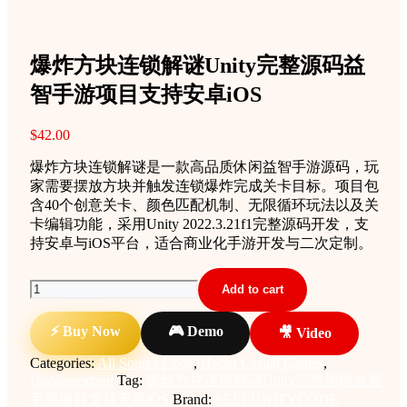
爆炸方块连锁解谜Unity完整源码益
智手游项目支持安卓iOS
$
42.00
爆炸方块连锁解谜是一款高品质休闲益智手游源码，玩
家需要摆放方块并触发连锁爆炸完成关卡目标。项目包
含40个创意关卡、颜色匹配机制、无限循环玩法以及关
卡编辑功能，采用Unity 2022.3.21f1完整源码开发，支
持安卓与iOS平台，适合商业化手游开发与二次定制。
爆
Add to cart
炸
方
⚡ Buy Now
🎮 Demo
🎥 Video
块
Categories:
All Source Code
,
Hyper Casual Games
,
连
Uncategorized
Tag:
爆炸方块连锁解谜Unity完整源码益智
锁
手游项目支持安卓iOS
Brand:
SELLUNITYCODE
解