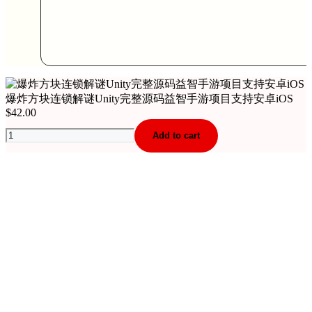
爆炸方块连锁解谜Unity完整源码益智手游项目支持安卓iOS
$
42.00
爆
Add to cart
炸
方
块
连
锁
解
谜
Unity
完
整
源
码