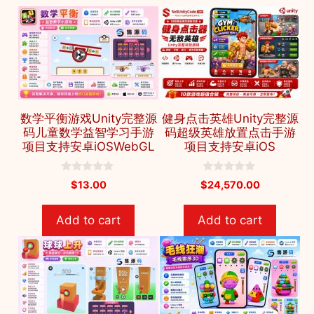
数学平衡游戏Unity完整源
健身点击英雄Unity完整源
码儿童数学益智学习手游
码超级英雄放置点击手游
项目支持安卓iOSWebGL
项目支持安卓iOS
0
0
$
13.00
$
24,570.00
o
o
u
u
t
t
Add to cart
Add to cart
o
o
f
f
5
5