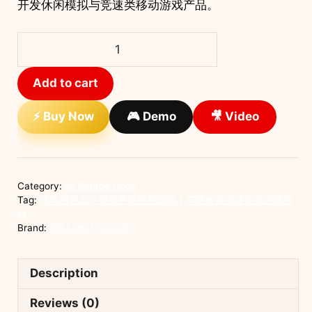
开发休闲模拟与竞速类移动游戏产品。
汽
车
组
Add to cart
装
工
⚡ Buy Now
🎮 Demo
🎥 Video
厂
模
拟
手
Category:
All Source Code
游
Tag:
汽车组装工厂模拟手游完整源码｜车辆改装竞速闯关游戏项
完
目
Brand:
SELLUNITYCODE
整
源
码
Description
｜
车
Reviews (0)