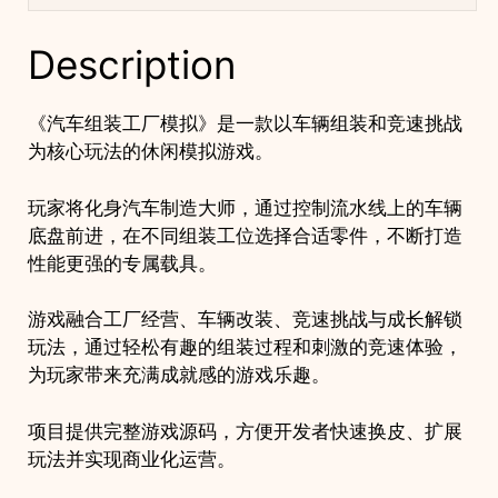
辆
改
Description
装
竞
速
《汽车组装工厂模拟》是一款以车辆组装和竞速挑战
闯
为核心玩法的休闲模拟游戏。
关
游
玩家将化身汽车制造大师，通过控制流水线上的车辆
戏
底盘前进，在不同组装工位选择合适零件，不断打造
项
性能更强的专属载具。
目
quantity
游戏融合工厂经营、车辆改装、竞速挑战与成长解锁
玩法，通过轻松有趣的组装过程和刺激的竞速体验，
为玩家带来充满成就感的游戏乐趣。
项目提供完整游戏源码，方便开发者快速换皮、扩展
玩法并实现商业化运营。