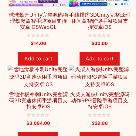
球球攀升Unity完整源码物
毛线排序3DUnity完整源码
理攀爬益智手游项目支持
休闲益智解谜手游项目支
安卓iOSWebGL
持安卓iOS
0
0
$
14.00
$
30.00
o
o
u
u
t
t
Add to cart
Add to cart
o
o
f
f
5
5
雪地滑板冲刺Unity完整源
火柴人游侠Unity完整源码
码3D竞速休闲手游项目支
动作RPG冒险手游项目支
持安卓iOS
持安卓iOS
0
0
$
3,094.00
$
29.00
o
o
u
u
t
t