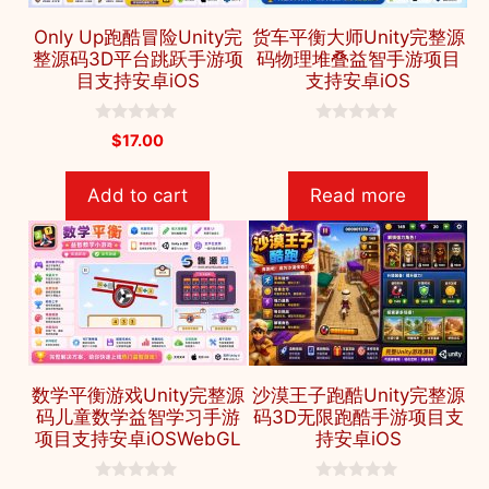
Only Up跑酷冒险Unity完
货车平衡大师Unity完整源
整源码3D平台跳跃手游项
码物理堆叠益智手游项目
目支持安卓iOS
支持安卓iOS
0
0
$
17.00
o
o
u
u
t
t
Add to cart
Read more
o
o
f
f
5
5
数学平衡游戏Unity完整源
沙漠王子跑酷Unity完整源
码儿童数学益智学习手游
码3D无限跑酷手游项目支
项目支持安卓iOSWebGL
持安卓iOS