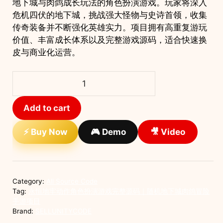
地下城与肉鸽成长玩法的角色扮演游戏。玩家将深入
危机四伏的地下城，挑战强大怪物与史诗首领，收集
传奇装备并不断强化英雄实力。项目拥有高重复游玩
价值、丰富成长体系以及完整游戏源码，适合快速换
皮与商业化运营。
永
恒
地
Add to cart
牢
动
⚡ Buy Now
🎮 Demo
🎥 Video
作
角
色
扮
Category:
All Source Code
演
Tag:
永恒地牢动作角色扮演游戏完整源码｜随机地下城肉鸽冒险
游
手游项目
Brand:
SELLUNITYCODE
戏