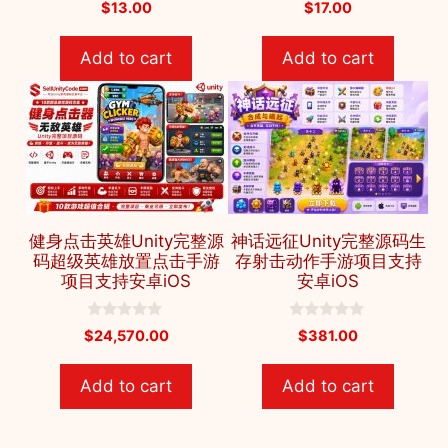
0
0
$
13.00
$
17.00
o
o
u
u
t
t
Add to cart
Add to cart
o
o
f
f
5
5
健身点击英雄Unity完整源
神话远征Unity完整源码生
码超级英雄放置点击手游
存射击动作手游项目支持
项目支持安卓iOS
安卓iOS
0
0
$
24,570.00
$
381.00
o
o
u
u
t
t
Add to cart
Add to cart
o
o
f
f
5
5