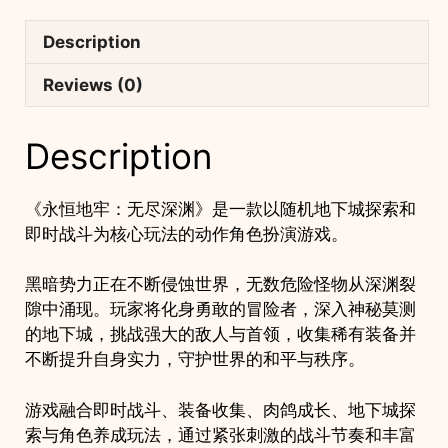
完
整
Description
源
码
Reviews (0)
｜
随
Description
机
地
下
《永恒地牢：无尽深渊》是一款以随机地下城探索和
城
即时战斗为核心玩法的动作角色扮演游戏。
肉
鸽
黑暗势力正在不断侵蚀世界，无数危险怪物从深渊裂
冒
隙中涌现。玩家将化身勇敢的冒险者，深入神秘莫测
险
的地下城，挑战强大的敌人与首领，收集稀有装备并
手
不断提升自身实力，守护世界的和平与秩序。
游
项
游戏融合即时战斗、装备收集、肉鸽成长、地下城探
目
索与角色养成玩法，通过紧张刺激的战斗节奏和丰富