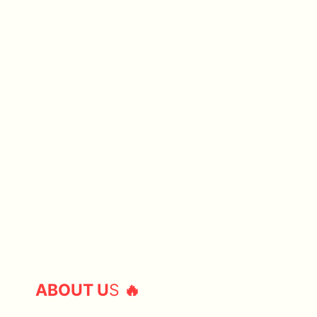
ABOUT U
S
🔥