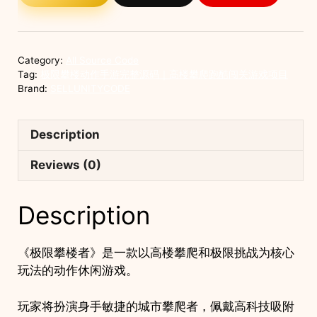
手
游
完
Category:
All Source Code
整
Tag:
极限攀楼动作手游完整源码｜高楼攀爬跑酷闯关游戏项目
源
Brand:
SELLUNITYCODE
码
｜
Description
高
楼
Reviews (0)
攀
爬
Description
跑
酷
闯
《极限攀楼者》是一款以高楼攀爬和极限挑战为核心
关
玩法的动作休闲游戏。
游
戏
玩家将扮演身手敏捷的城市攀爬者，佩戴高科技吸附