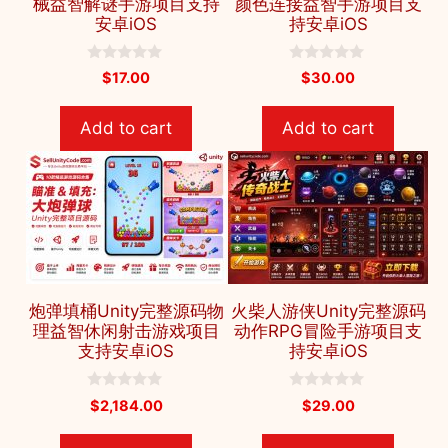
械益智解谜手游项目支持
颜色连接益智手游项目支
安卓iOS
持安卓iOS
0
0
$
17.00
$
30.00
o
o
u
u
t
t
Add to cart
Add to cart
o
o
f
f
5
5
炮弹填桶Unity完整源码物
火柴人游侠Unity完整源码
理益智休闲射击游戏项目
动作RPG冒险手游项目支
支持安卓iOS
持安卓iOS
0
0
$
2,184.00
$
29.00
o
o
u
u
t
t