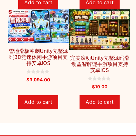
Add to cart
Add to cart
o
o
f
f
5
5
雪地滑板冲刺Unity完整源
码3D竞速休闲手游项目支
完美滚动Unity完整源码滑
持安卓iOS
动益智解谜手游项目支持
安卓iOS
0
$
3,094.00
o
0
$
19.00
u
o
t
u
o
t
f
Add to cart
Add to cart
o
5
f
5