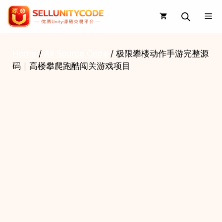
Skip
Me
to
content
Home
/
All Source Code
/ 极限攀楼动作手游完整源
码｜高楼攀爬跑酷闯关游戏项目