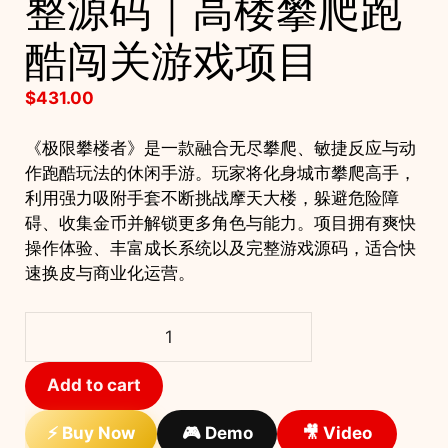
整源码｜高楼攀爬跑
酷闯关游戏项目
$
431.00
《极限攀楼者》是一款融合无尽攀爬、敏捷反应与动
作跑酷玩法的休闲手游。玩家将化身城市攀爬高手，
利用强力吸附手套不断挑战摩天大楼，躲避危险障
碍、收集金币并解锁更多角色与能力。项目拥有爽快
操作体验、丰富成长系统以及完整游戏源码，适合快
速换皮与商业化运营。
极
限
攀
Add to cart
楼
动
⚡ Buy Now
🎮 Demo
🎥 Video
作