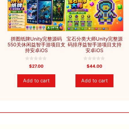
拼图纸牌Unity完整源码
宝石分类大师Unity完整源
550关休闲益智手游项目支
码排序益智手游项目支持
持安卓iOS
安卓iOS
0
0
$
27.00
$
44.00
o
o
u
u
t
t
Add to cart
Add to cart
o
o
f
f
5
5