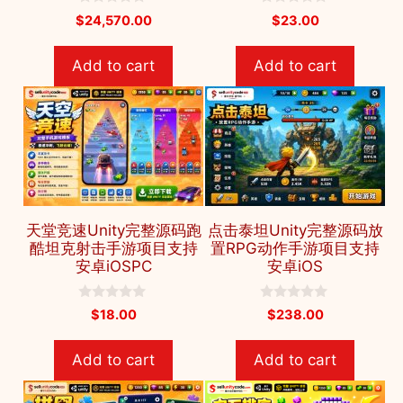
0
0
$
24,570.00
$
23.00
o
o
u
u
t
t
Add to cart
Add to cart
o
o
f
f
5
5
天堂竞速Unity完整源码跑
点击泰坦Unity完整源码放
酷坦克射击手游项目支持
置RPG动作手游项目支持
安卓iOSPC
安卓iOS
0
0
$
18.00
$
238.00
o
o
u
u
t
t
Add to cart
Add to cart
o
o
f
f
5
5