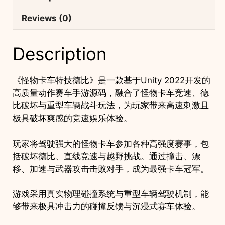
坏
Reviews (0)
手
游
项
Description
目
支
《怪物卡车特技德比》是一款基于Unity 2022开发的
持
高质量动作赛车手游源码，融合了怪物卡车竞速、德
安
比破坏与重型车辆战斗玩法，为玩家带来高速刺激且
卓
极具破坏爽感的竞速娱乐体验。
iOSPC
quantity
玩家将驾驶强大的怪物卡车参加各种高强度赛事，包
括破坏德比、直线竞速与越野挑战。通过撞击、漂
移、加速与武器攻击击败对手，成为最强卡车冠军。
游戏采用真实物理碰撞系统与重型车辆驾驶机制，能
够带来极具冲击力的碰撞反馈与沉浸式赛车体验。