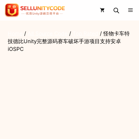
Skip
Me
to
content
Home
/
All Source Code
/
Top Rated
/ 怪物卡车特
技德比Unity完整源码赛车破坏手游项目支持安卓
iOSPC