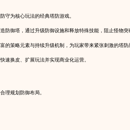
策
略
略防守为核心玩法的经典塔防游戏。
塔
防
建造防御塔，通过升级防御设施和释放特殊技能，阻止怪物突
闯
关
丰富的策略元素与持续升级机制，为玩家带来紧张刺激的塔防
游
戏
者快速换皮、扩展玩法并实现商业化运营。
项
目
quantity
，合理规划防御布局。