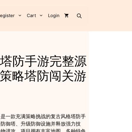
御
塔
防
egister
Cart
Login
手
游
完
整
源
码
塔防手游完整源
｜
复
策略塔防闯关游
古
策
略
塔
防
闯
关
》是一款充满策略挑战的复古风格塔防手
游
署防御塔、升级防御设施并释放强力技
戏
怪物进攻。项目拥有丰富地图、多种特色
项