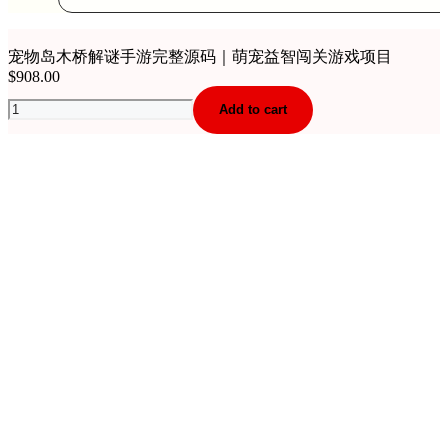
宠物岛木桥解谜手游完整源码｜萌宠益智闯关游戏项目
$
908.00
宠
Add to cart
物
岛
木
桥
解
谜
手
游
完
整
源
码
｜
萌
宠
益