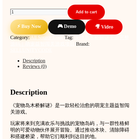
宠
Add to cart
物
岛
⚡ Buy Now
🎮 Demo
🎥 Video
木
Category:
All Source Code
Tag:
宠物岛木桥解谜手游完整
桥
源码｜萌宠益智闯关游戏项目
Brand:
解
SELLUNITYCODE
谜
手
Description
游
Reviews (0)
完
整
源
码
Description
｜
萌
《宠物岛木桥解谜》是一款轻松治愈的萌宠主题益智闯
宠
关游戏。
益
智
玩家将来到充满欢乐与挑战的宠物岛屿，与一群性格鲜
闯
明的可爱动物伙伴展开冒险。通过推动木块、清除障碍
关
和搭建桥梁，帮助它们顺利到达目的地。