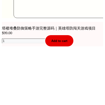
塔楼堆叠防御策略手游完整源码｜英雄塔防闯关游戏项目
$
99.00
塔
Add to cart
楼
堆
叠
防
御
策
略
手
游
完
整
源
码