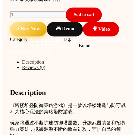
塔
Add to cart
楼
堆
⚡ Buy Now
🎮 Demo
🎥 Video
叠
Category:
All Source Code
Tag:
塔楼堆叠防御策略手游完
防
整源码｜英雄塔防闯关游戏项目
Brand:
御
SELLUNITYCODE
策
略
Description
手
Reviews (0)
游
完
整
源
Description
码
｜
《塔楼堆叠防御策略游戏》是一款以塔楼建造与防守战
英
斗为核心玩法的策略塔防游戏。
雄
塔
玩家将通过不断扩建防御塔层数、升级武器装备和招募
防
强力英雄，抵御源源不断的敌军进攻，守护自己的领
闯