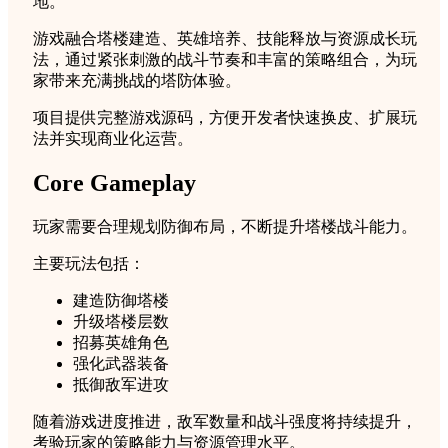
地。
关
游戏融合塔楼建造、英雄培养、技能释放与资源成长玩
游
法，通过紧张刺激的战斗节奏和丰富的策略组合，为玩
戏
家带来充满挑战的塔防体验。
项
目
项目提供完整游戏源码，方便开发者快速换皮、扩展玩
quantity
法并实现商业化运营。
Core Gameplay
玩家需要合理规划防御布局，不断提升塔楼战斗能力。
主要玩法包括：
建造防御塔楼
升级塔楼层数
招募英雄角色
强化武器装备
抵御敌军进攻
随着游戏进度推进，敌军数量和战斗强度将持续提升，
考验玩家的策略能力与资源管理水平。