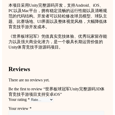
本项目采用Unity完整源码开发，支持Android、iOS、
PC以及Mac平台，拥有稳定流畅的运行性能以及清晰规
范的代码结构。开发者可以轻松修改球员模型、球队主
题、比赛场地、UI界面以及整体视觉风格，大幅降低体
育竞技手游开发成本。
《世界板球冠军》凭借真实竞技体验、优秀玩家留存能
力以及强大商业化潜力，是一个极具长期运营价值的
Unity体育竞技手游源码项目。
Reviews
There are no reviews yet.
Be the first to review “世界板球冠军Unity完整源码3D体
育竞技手游项目支持安卓iOS”
Your rating
*
Your review
*