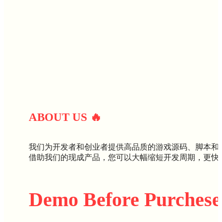
ABOUT U
S
🔥
我们为开发者和创业者提供高品质的游戏源码、脚本和
借助我们的现成产品，您可以大幅缩短开发周期，更快
Demo Before Purchese