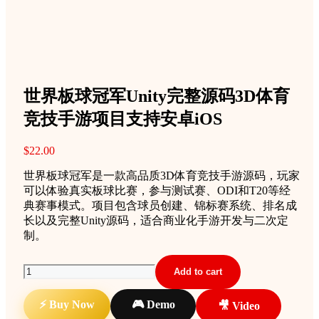
世界板球冠军Unity完整源码3D体育
竞技手游项目支持安卓iOS
$
22.00
世界板球冠军是一款高品质3D体育竞技手游源码，玩家
可以体验真实板球比赛，参与测试赛、ODI和T20等经
典赛事模式。项目包含球员创建、锦标赛系统、排名成
长以及完整Unity源码，适合商业化手游开发与二次定
制。
世
Add to cart
界
板
⚡ Buy Now
🎮 Demo
🎥 Video
球