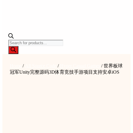
Products
search
Home
/
All Source Code
/
Hyper Casual Games
/ 世界板球
冠军Unity完整源码3D体育竞技手游项目支持安卓iOS