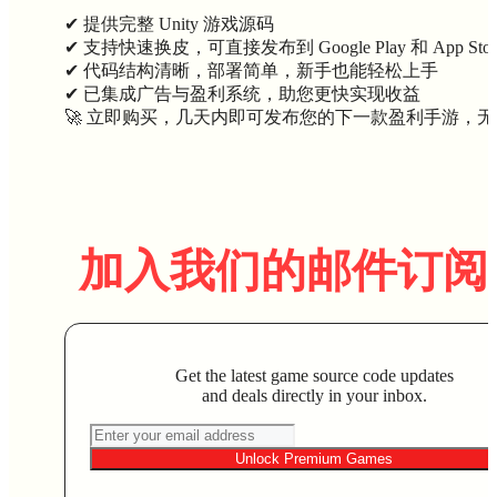
✔ 提供完整 Unity 游戏源码
✔ 支持快速换皮，可直接发布到 Google Play 和 App Stor
✔ 代码结构清晰，部署简单，新手也能轻松上手
✔ 已集成广告与盈利系统，助您更快实现收益
🚀 立即购买，几天内即可发布您的下一款盈利手游，
加入我们的邮件订阅
Get the latest game source code updates
and deals directly in your inbox.
Unlock Premium Games