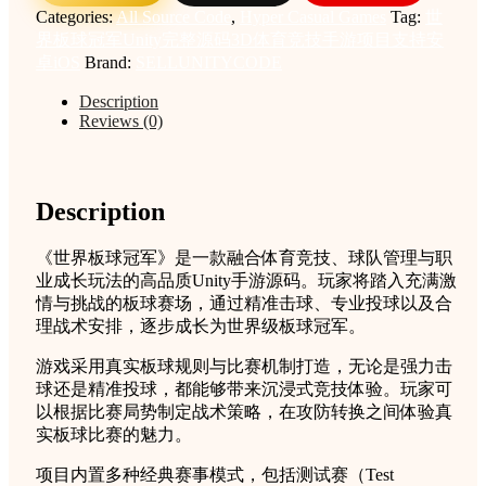
Categories:
All Source Code
,
Hyper Casual Games
Tag:
世
冠
界板球冠军Unity完整源码3D体育竞技手游项目支持安
军
Unity
卓iOS
Brand:
SELLUNITYCODE
完
Description
整
Reviews (0)
源
码
3D
体
Description
育
竞
《世界板球冠军》是一款融合体育竞技、球队管理与职
技
业成长玩法的高品质Unity手游源码。玩家将踏入充满激
手
情与挑战的板球赛场，通过精准击球、专业投球以及合
游
理战术安排，逐步成长为世界级板球冠军。
项
目
游戏采用真实板球规则与比赛机制打造，无论是强力击
支
球还是精准投球，都能够带来沉浸式竞技体验。玩家可
持
以根据比赛局势制定战术策略，在攻防转换之间体验真
安
实板球比赛的魅力。
卓
iOS
项目内置多种经典赛事模式，包括测试赛（Test
quantity