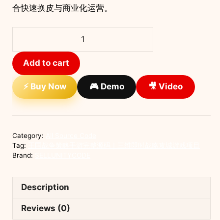
合快速换皮与商业化运营。
王
国
战
Add to cart
争
策
⚡ Buy Now
🎮 Demo
🎥 Video
略
手
游
完
Category:
All Source Code
整
Tag:
王国战争策略手游完整源码｜三维即时战略攻城游戏项目
源
Brand:
SELLUNITYCODE
码
｜
Description
三
维
Reviews (0)
即