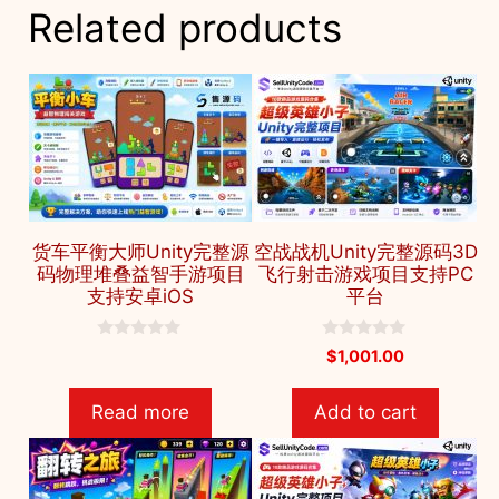
Related products
货车平衡大师Unity完整源
空战战机Unity完整源码3D
码物理堆叠益智手游项目
飞行射击游戏项目支持PC
支持安卓iOS
平台
0
0
$
1,001.00
o
o
u
u
t
t
Read more
Add to cart
o
o
f
f
5
5