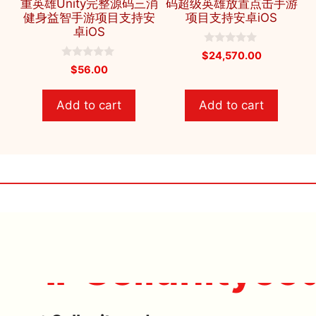
重英雄Unity完整源码三消
码超级英雄放置点击手游
健身益智手游项目支持安
项目支持安卓iOS
卓iOS
0
$
24,570.00
o
0
$
56.00
u
o
t
u
o
t
f
Add to cart
Add to cart
o
5
f
5
🔥 Sellunityco