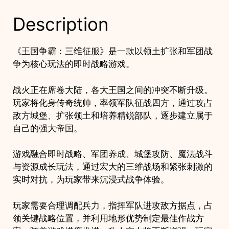
时
Description
战
略
攻
《王国争霸：三维征服》是一款以领土扩张和军团战
城
争为核心玩法的即时战略游戏。
游
戏
战火正在席卷大陆，各大王国之间的冲突不断升级。
项
玩家将化身传奇统帅，率领军队征战四方，通过攻占
目
敌方城堡、扩张领土和培养精锐部队，逐步建立属于
quantity
自己的强大帝国。
游戏融合即时战略、军团养成、城堡攻防、魔法战斗
与资源成长玩法，通过宏大的三维战场和紧张刺激的
实时对抗，为玩家带来沉浸式战争体验。
玩家需要合理调配兵力，指挥军队进攻敌方据点，占
领关键战略位置，并利用地形优势制定最佳作战方