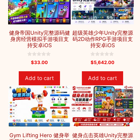
健身帝国Unity完整源码健
超级英雄少年Unity完整源
身房经营模拟手游项目支
码2D动作RPG手游项目支
持安卓iOS
持安卓iOS
0
0
$
33.00
$
5,642.00
o
o
u
u
t
t
Add to cart
Add to cart
o
o
f
f
5
5
Gym Lifting Hero 健身举
健身点击英雄Unity完整源