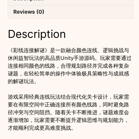
游
项
Reviews (0)
目
支
Description
持
安
卓
《彩线连接解谜》是一款融合颜色连线、逻辑挑战与
iOS
休闲益智玩法的高品质Unity手游源码。玩家需要通过
quantity
连接相同颜色的线路，合理规划路径并完成各种复杂
谜题，在轻松简单的操作中体验极具策略性与成就感
的解谜玩法。
游戏采用经典连线玩法结合现代化关卡设计，玩家需
要在有限空间中正确连接所有颜色线路，同时避免路
径冲突与空间阻挡。随着关卡不断推进，谜题难度会
逐渐增加，玩家需要不断提升逻辑思维与规划能力，
才能顺利完成更高难度挑战。