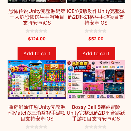
恐怖传说Unity完整源码第
ICEY横版动作Unity完整源
一人称恐怖逃生手游项目
码2D科幻格斗手游项目支
支持安卓iOS
持安卓iOS
0
0
$
124.00
$
52.00
o
o
u
u
t
t
Add to cart
Add to cart
o
o
f
f
5
5
曲奇消除狂热Unity完整源
Bossy Ball 5弹跳冒险
码Match3三消益智手游项
Unity完整源码2D平台跳跃
目支持安卓iOS
手游项目支持安卓iOS