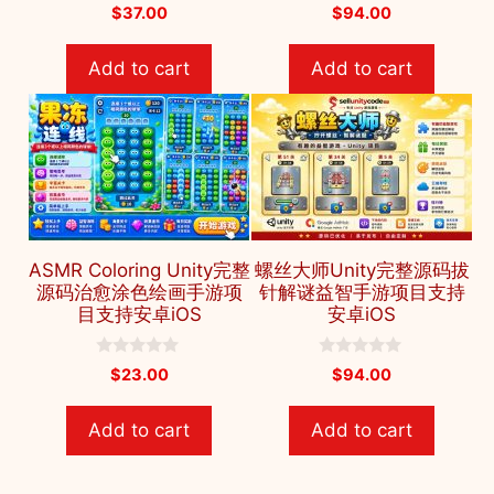
0
0
$
37.00
$
94.00
o
o
u
u
t
t
Add to cart
Add to cart
o
o
f
f
5
5
ASMR Coloring Unity完整
螺丝大师Unity完整源码拔
源码治愈涂色绘画手游项
针解谜益智手游项目支持
目支持安卓iOS
安卓iOS
0
0
$
23.00
$
94.00
o
o
u
u
t
t
Add to cart
Add to cart
o
o
f
f
5
5