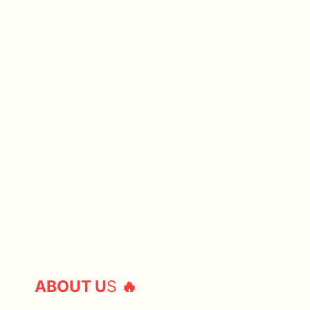
ABOUT U
S
🔥