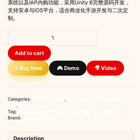
系统以及IAP内购功能，采用Unity 6完整源码开发，
支持安卓与iOS平台，适合商业化手游开发与二次定
制。
彩
线
连
Add to cart
接
解
⚡ Buy Now
🎮 Demo
🎥 Video
谜
Unity
完
整
Categories:
All Source Code
,
Top Trending Unity Games Right
源
Now
,
Uncategorized
码
Tag:
彩线连接解谜Unity完整源码益智手游项目支持安卓iOS
Brand:
SELLUNITYCODE
益
智
手
Description