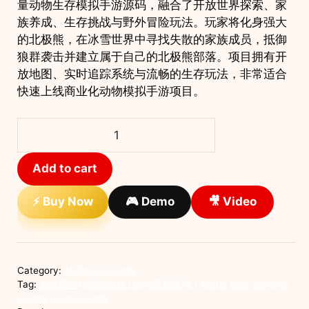
量动物生存模拟手游源码，融合了开放世界探索、家
族养成、生存挑战与野外冒险玩法。玩家将化身强大
的北极熊，在冰雪世界中寻找失散的家族成员，抵御
狼群袭击并建立属于自己的北极熊部落。项目拥有开
放地图、实时追踪系统与流畅的生存玩法，非常适合
快速上线商业化动物模拟手游项目。
北
极
熊
Add to cart
生
存
⚡ Buy Now
🎮 Demo
🎥 Video
模
拟
游
戏
Category:
All Source Code
Unity
Tag:
北极熊生存模拟游戏 Unity完整源码｜Arctic Bear Survival
完
– Unity Source Code