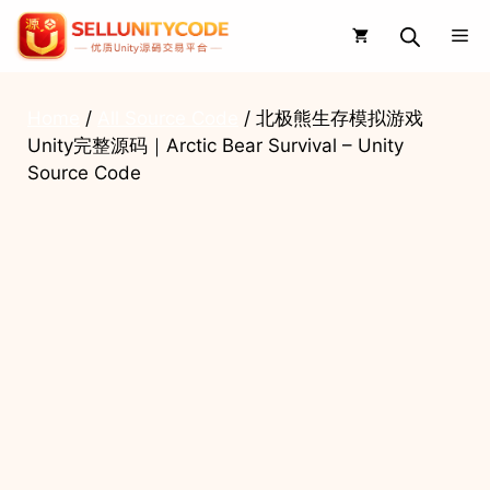
Skip
Me
to
content
Home
/
All Source Code
/ 北极熊生存模拟游戏
Unity完整源码｜Arctic Bear Survival – Unity
Source Code