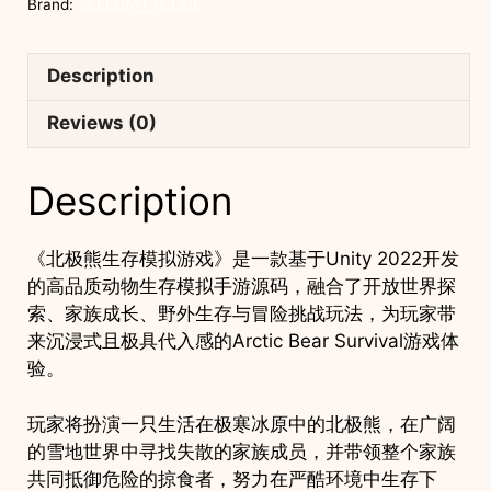
Brand:
SELLUNITYCODE
整
源
码
Description
｜
Arctic
Reviews (0)
Bear
Survival
Description
–
Unity
Source
《北极熊生存模拟游戏》是一款基于Unity 2022开发
Code
的高品质动物生存模拟手游源码，融合了开放世界探
quantity
索、家族成长、野外生存与冒险挑战玩法，为玩家带
来沉浸式且极具代入感的Arctic Bear Survival游戏体
验。
玩家将扮演一只生活在极寒冰原中的北极熊，在广阔
的雪地世界中寻找失散的家族成员，并带领整个家族
共同抵御危险的掠食者，努力在严酷环境中生存下