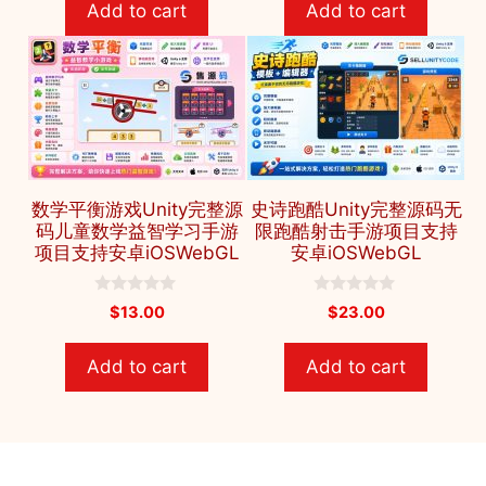
Add to cart
Add to cart
o
o
f
f
5
5
数学平衡游戏Unity完整源
史诗跑酷Unity完整源码无
码儿童数学益智学习手游
限跑酷射击手游项目支持
项目支持安卓iOSWebGL
安卓iOSWebGL
0
0
$
13.00
$
23.00
o
o
u
u
t
t
Add to cart
Add to cart
o
o
f
f
5
5