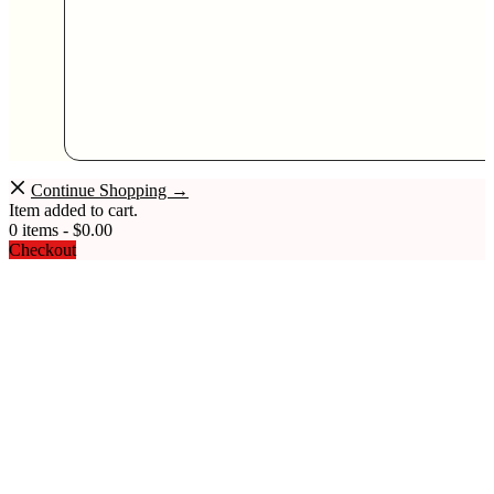
Continue Shopping →
Item added to cart.
0 items -
$
0.00
Checkout