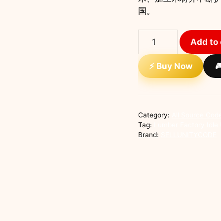
国。
Lumber
Add to 
Factory
Idle
⚡ Buy Now

Unity
完
整
源
Category:
All Source Cod
码
Tag:
Lumber Factory
伐
Brand:
SELLUNITYCODE
木
工
厂
模
拟
经
营