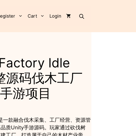
Unity
完
整
egister
Cart
Login
源
码
伐
木
工
厂
actory Idle
模
拟
y完整源码伐木工厂
经
营
手游项目
手
游
项
目
quantity
y Idle是一款融合伐木采集、工厂经营、资源管
品质Unity手游源码。玩家通过砍伐树
扩建工厂，打造属于自己的木材产业帝